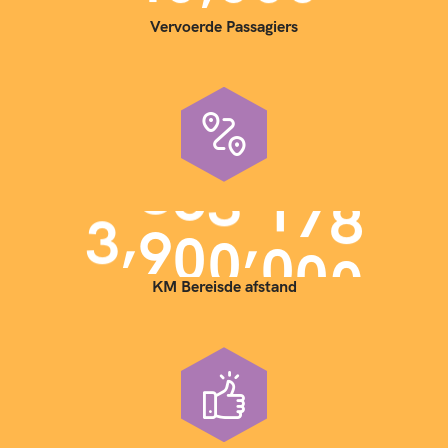
Vervoerde Passagiers
,
,
3
9
0
0
0
0
0
KM Bereisde afstand