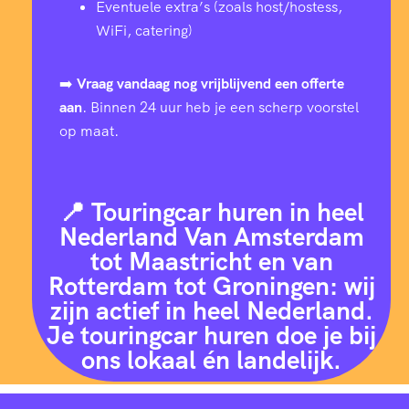
Eventuele extra’s (zoals host/hostess,
WiFi, catering)
➡️
Vraag vandaag nog vrijblijvend een offerte
aan
. Binnen 24 uur heb je een scherp voorstel
op maat.
📍 Touringcar huren in heel
Nederland Van Amsterdam
tot Maastricht en van
Rotterdam tot Groningen: wij
zijn actief in heel Nederland.
Je touringcar huren doe je bij
ons lokaal én landelijk.