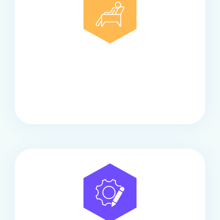
Comfort
Onze touringcars bieden comfort en stijl voor elke
groep, met ruime stoelen, airco en moderne
faciliteiten om ontspannen te reizen.