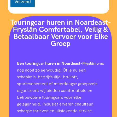
Verzend
Touringcar huren in Noardeast-
Fryslân Comfortabel, Veilig &
Betaalbaar Vervoer voor Elke
Groep
Een touringcar huren in Noardeast-Fryslân
was
nog nooit zo eenvoudig! Of je nu een
schoolreis, bedrijfsuitje, bruiloft,
sportevenement of meerdaagse groepsreis
organiseert: wij bieden comfortabele en
betrouwbare touringcars voor elke
gelegenheid. Inclusief ervaren chauffeur,
scherpe tarieven en uitstekende service.