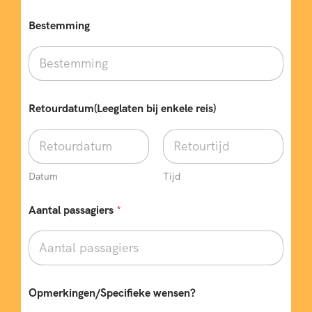
Bestemming
Retourdatum(Leeglaten bij enkele reis)
Datum
Tijd
b
Aantal passagiers
*
u
s
v
e
r
p
l
Opmerkingen/Specifieke wensen?
i