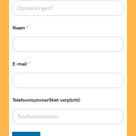
c
h
t
)
b
Naam
*
u
s
E-mail
*
Telefoonnummer(Niet verplicht)