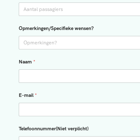
Opmerkingen/Specifieke wensen?
*
Naam
*
b
u
s
w
e
n
E-mail
*
s
e
n
?
Telefoonnummer(Niet verplicht)