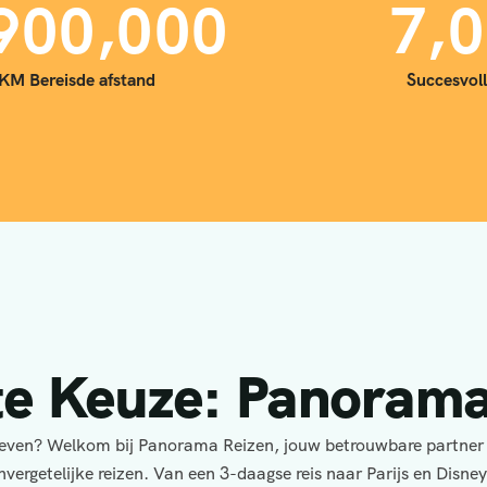
,
,
9
0
0
0
0
0
7
0
KM Bereisde afstand
Succesvoll
te Keuze: Panorama
eleven? Welkom bij Panorama Reizen, jouw betrouwbare partner
nvergetelijke reizen. Van een 3-daagse reis naar Parijs en Disne