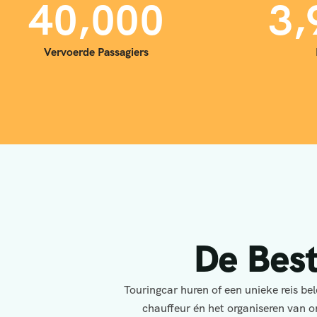
,
,
4
0
0
0
0
3
Vervoerde Passagiers
De Bes
Touringcar huren of een unieke reis b
chauffeur én het organiseren van o