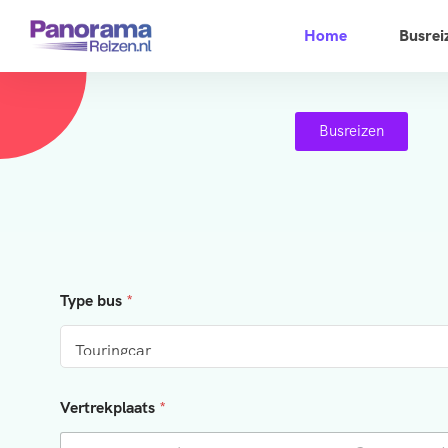
Home
Busrei
Busreizen
Type bus
*
Vertrekplaats
*