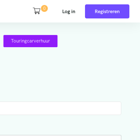
0
Log in
Registreren
Touringcarverhuur