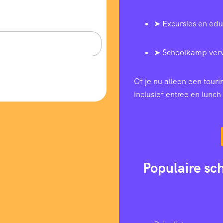
➤ Excursies en edu
➤ Schoolkamp ver
Of je nu alleen een tour
inclusief entree en lunch 
Populaire sc