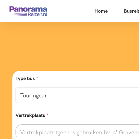
Home
Busrei
Type bus
*
*
Vertrekplaats
*
B
e
s
t