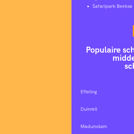
Safaripark Beekse
Populaire sc
midde
sc
Efteling
Duinrell
Madurodam