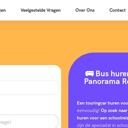
zen
Veelgestelde Vragen
Over Ons
Contact
🚌 Bus hure
Panorama Re
Een touringcar huren voo
eenvoudig!
Op zoek naar
huren voor een schoolrei
zijn dé specialist in sc