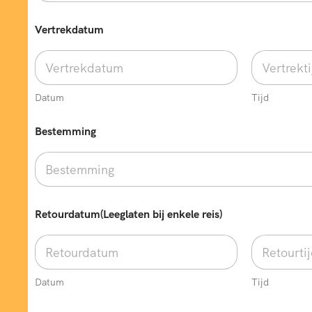
e
m
m
Vertrekdatum
i
n
g
b
i
Datum
Tijd
j
Bestemming
Retourdatum(Leeglaten bij enkele reis)
Datum
Tijd