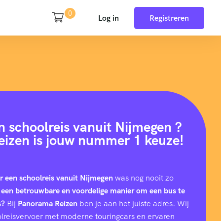
0
Log in
Registreren
n schoolreis vanuit Nijmegen ?
izen is jouw nummer 1 keuze!
r een schoolreis vanuit Nijmegen
was nog nooit zo
 een betrouwbare en voordelige manier om een bus te
s?
Bij
Panorama Reizen
ben je aan het juiste adres. Wij
hoolreisvervoer met moderne touringcars en ervaren