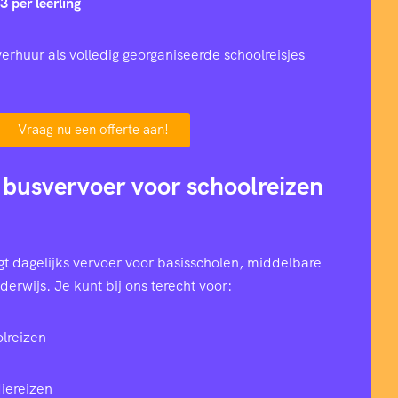
3 per leerling
erhuur als volledig georganiseerde schoolreisjes
Vraag nu een offerte aan!
 busvervoer voor schoolreizen
t dagelijks vervoer voor basisscholen, middelbare
erwijs. Je kunt bij ons terecht voor:
lreizen
iereizen