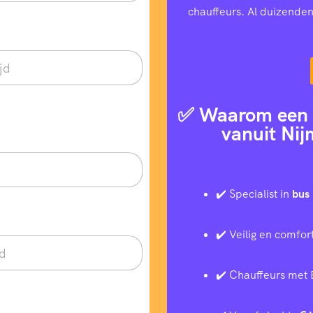
chauffeurs. Al duizenden
✅ Waarom een t
vanuit Nij
✔️ Specialist in
bus 
✔️ Veilig en comfor
✔️ Chauffeurs met