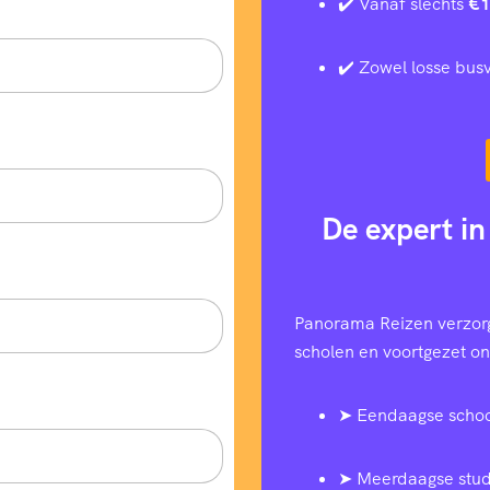
✔️ Vanaf slechts
€1
✔️ Zowel losse busv
De expert in
Panorama Reizen verzorg
scholen en voortgezet ond
➤ Eendaagse schoo
➤ Meerdaagse stud