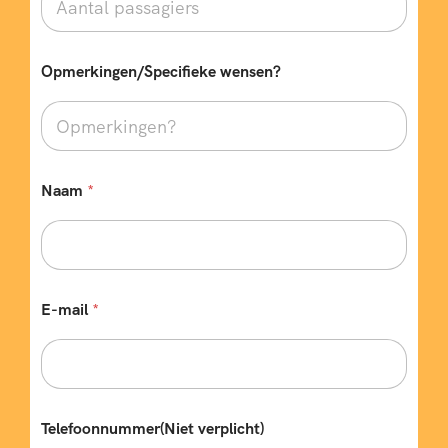
w
Opmerkingen/Specifieke wensen?
e
n
s
e
n
?
O
Naam
*
p
m
e
r
k
i
E-mail
*
n
g
e
n
/
S
Telefoonnummer(Niet verplicht)
p