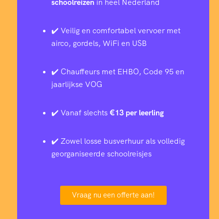
schoolreizen
in heel Nederland
✔️ Veilig en comfortabel vervoer met
airco, gordels, WiFi en USB
✔️ Chauffeurs met EHBO, Code 95 en
jaarlijkse VOG
✔️ Vanaf slechts
€13 per leerling
✔️ Zowel losse busverhuur als volledig
georganiseerde schoolreisjes
Vraag nu een offerte aan!