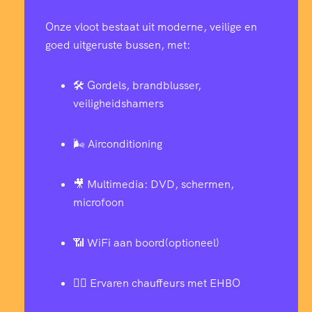
Onze vloot bestaat uit moderne, veilige en
goed uitgeruste bussen, met:
🛠️ Gordels, brandblusser,
veiligheidshamers
🌬️ Airconditioning
🎥 Multimedia: DVD, schermen,
microfoon
📶 WiFi aan boord(optioneel)
👨‍✈️ Ervaren chauffeurs met EHBO