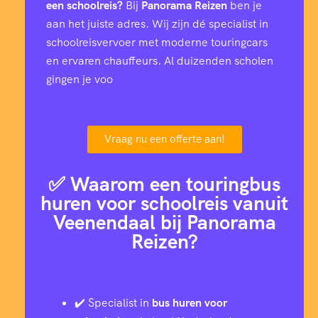
een schoolreis?
Bij
Panorama Reizen
ben je
l
aan het juiste adres. Wij zijn dé specialist in
a
t
schoolreisvervoer met moderne touringcars
e
en ervaren chauffeurs. Al duizenden scholen
n
gingen je voo
Vraag nu een offerte aan!
✅ Waarom een touringbus
huren voor schoolreis vanuit
Veenendaal bij Panorama
Reizen?
✔️ Specialist in
bus huren voor