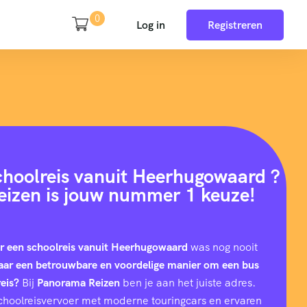
0
Log in
Registreren
choolreis vanuit Heerhugowaard ?
izen is jouw nummer 1 keuze!
or een schoolreis vanuit Heerhugowaard
was nog nooit
aar een betrouwbare en voordelige manier om een bus
eis?
Bij
Panorama Reizen
ben je aan het juiste adres.
n schoolreisvervoer met moderne touringcars en ervaren