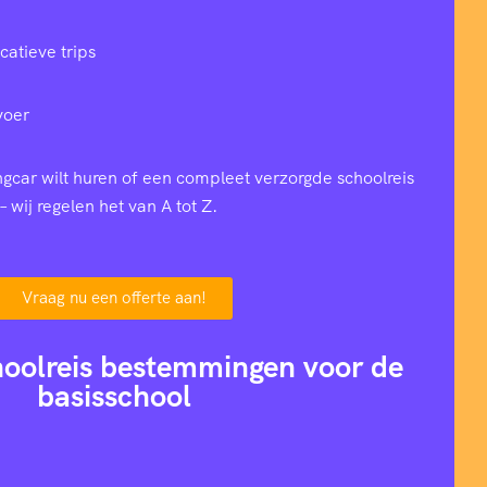
catieve trips
voer
ingcar wilt huren of een compleet verzorgde schoolreis
– wij regelen het van A tot Z.
Vraag nu een offerte aan!
hoolreis bestemmingen voor de
basisschool