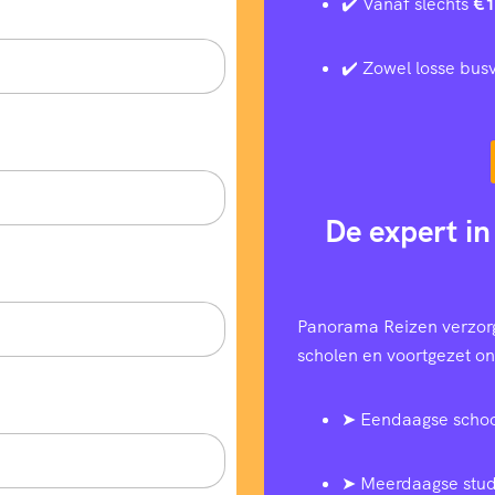
✔️ Vanaf slechts
€1
✔️ Zowel losse busv
De expert in
Panorama Reizen verzorg
scholen en voortgezet ond
➤ Eendaagse schoo
➤ Meerdaagse stud