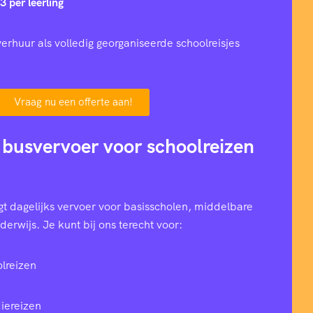
3 per leerling
erhuur als volledig georganiseerde schoolreisjes
Vraag nu een offerte aan!
 busvervoer voor schoolreizen
t dagelijks vervoer voor basisscholen, middelbare
erwijs. Je kunt bij ons terecht voor:
lreizen
iereizen