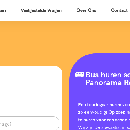
zen
Veelgestelde Vragen
Over Ons
Contact
🚌 Bus huren s
Panorama Re
Een touringcar huren vo
zo eenvoudig!
Op zoek n
te huren voor een schoolr
Wij zijn dé specialist i