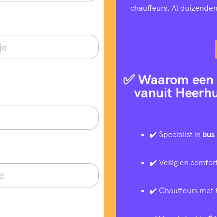
chauffeurs. Al duizenden
✅ Waarom een t
vanuit Heerh
✔️ Specialist in
bus 
✔️ Veilig en comfor
✔️ Chauffeurs met