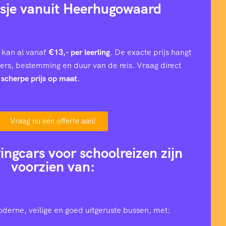
isje vanuit Heerhugowaard
 kan al vanaf
€13,- per leerling
. De exacte prijs hangt
iers, bestemming en duur van de reis. Vraag direct
n
scherpe prijs op maat
.
Vraag nu een offerte aan!
ingcars voor schoolreizen zijn
voorzien van:
oderne, veilige en goed uitgeruste bussen, met: