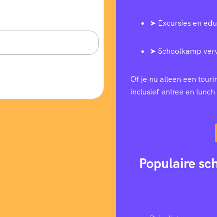
➤ Excursies en edu
➤ Schoolkamp ver
Of je nu alleen een tour
inclusief entree en lunch 
Populaire sc