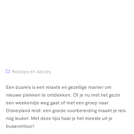
Home
Reistips En Advies
10 Handige Reistips Voor Een Ontspannen Busreis
Reistips en Advies
Een busreis is een relaxte en gezellige manier om
nieuwe plekken te ontdekken. Of je nu met het gezin
een weekendje weg gaat of met een groep naar
Disneyland reist: een goede voorbereiding maakt je reis
nóg leuker. Met deze tips haal je het meeste uit je
busavontuur!