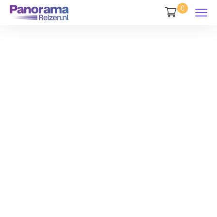
0
10 Handige
Reistips Voor
Een
Ontspannen
Busreis