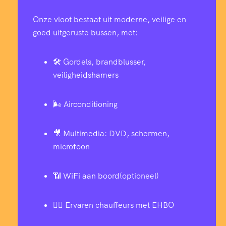
Onze vloot bestaat uit moderne, veilige en
goed uitgeruste bussen, met:
🛠️ Gordels, brandblusser,
veiligheidshamers
🌬️ Airconditioning
🎥 Multimedia: DVD, schermen,
microfoon
📶 WiFi aan boord(optioneel)
👨‍✈️ Ervaren chauffeurs met EHBO