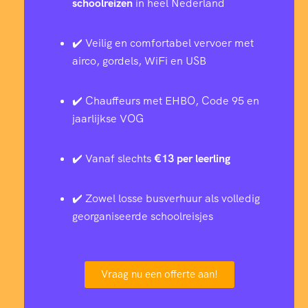
schoolreizen
in heel Nederland
✔️ Veilig en comfortabel vervoer met
airco, gordels, WiFi en USB
✔️ Chauffeurs met EHBO, Code 95 en
jaarlijkse VOG
✔️ Vanaf slechts
€13 per leerling
✔️ Zowel losse busverhuur als volledig
georganiseerde schoolreisjes
Vraag nu een offerte aan!