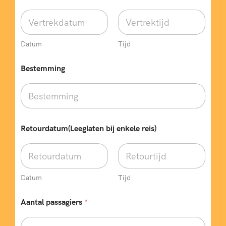
Datum
Tijd
Bestemming
Retourdatum(Leeglaten bij enkele reis)
Datum
Tijd
A
Aantal passagiers
*
a
n
t