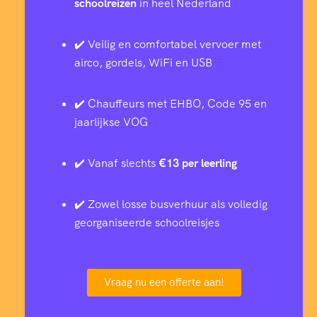
schoolreizen
in heel Nederland
✔️ Veilig en comfortabel vervoer met
airco, gordels, WiFi en USB
✔️ Chauffeurs met EHBO, Code 95 en
jaarlijkse VOG
✔️ Vanaf slechts
€13 per leerling
✔️ Zowel losse busverhuur als volledig
georganiseerde schoolreisjes
Vraag nu een offerte aan!