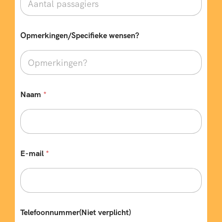
Opmerkingen/Specifieke wensen?
B
Naam
*
e
s
t
e
m
m
i
E-mail
*
n
g
V
e
r
t
Telefoonnummer(Niet verplicht)
r