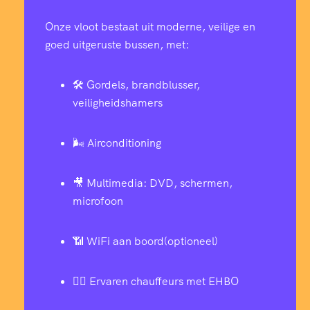
Onze vloot bestaat uit moderne, veilige en
goed uitgeruste bussen, met:
🛠️ Gordels, brandblusser,
veiligheidshamers
🌬️ Airconditioning
🎥 Multimedia: DVD, schermen,
microfoon
📶 WiFi aan boord(optioneel)
👨‍✈️ Ervaren chauffeurs met EHBO