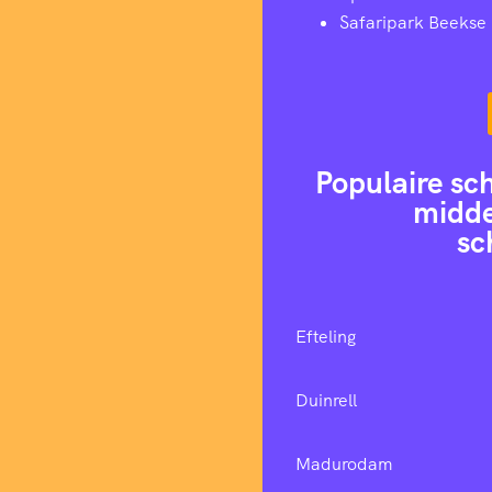
Safaripark Beekse
Populaire sc
midde
sc
Efteling
Duinrell
Madurodam