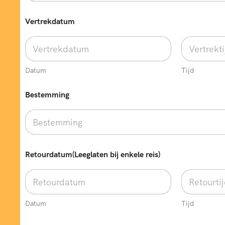
e
r
Vertrekdatum
(
N
i
e
t
Datum
Tijd
r
e
i
Bestemming
s
)
p
a
s
s
Retourdatum(Leeglaten bij enkele reis)
a
g
i
e
r
Datum
Tijd
s