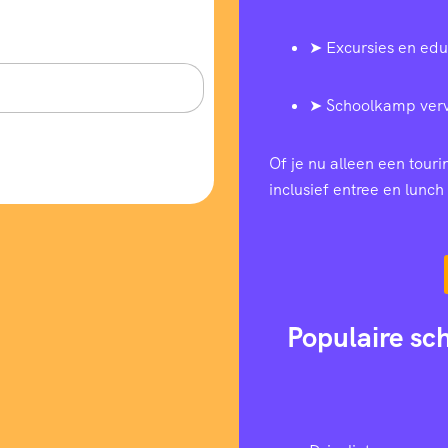
➤ Excursies en edu
➤ Schoolkamp ver
Of je nu alleen een tour
inclusief entree en lunch 
Populaire sc