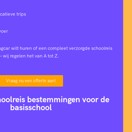
catieve trips
voer
ingcar wilt huren of een compleet verzorgde schoolreis
– wij regelen het van A tot Z.
Vraag nu een offerte aan!
hoolreis bestemmingen voor de
basisschool