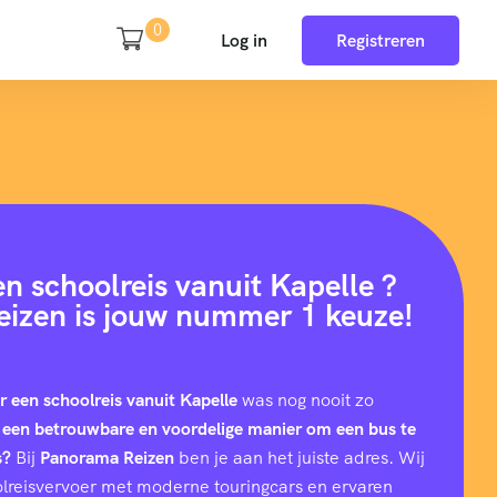
0
Log in
Registreren
n schoolreis vanuit Kapelle ?
izen is jouw nummer 1 keuze!
r een schoolreis vanuit Kapelle
was nog nooit zo
 een betrouwbare en voordelige manier om een bus te
s?
Bij
Panorama Reizen
ben je aan het juiste adres. Wij
hoolreisvervoer met moderne touringcars en ervaren