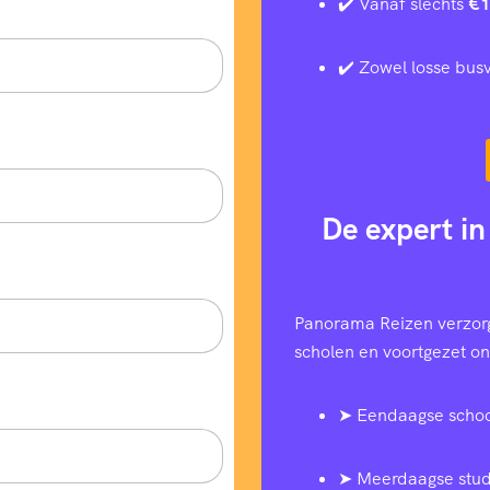
✔️ Vanaf slechts
€1
✔️ Zowel losse busv
De expert in
Panorama Reizen verzorg
scholen en voortgezet ond
➤ Eendaagse schoo
➤ Meerdaagse stud