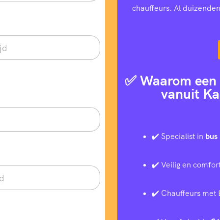
chauffeurs. Al duizenden
✅ Waarom een t
vanuit Ka
✔️ Specialist in
bus 
✔️ Veilig en comfor
✔️ Chauffeurs met