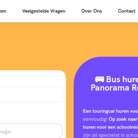
zen
Veelgestelde Vragen
Over Ons
Contact
🚌 Bus hure
Panorama Re
Een touringcar huren voo
eenvoudig!
Op zoek naar
huren voor een schoolrei
zijn dé specialist in sc