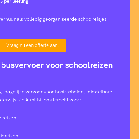
3 per leerling
erhuur als volledig georganiseerde schoolreisjes
Vraag nu een offerte aan!
 busvervoer voor schoolreizen
t dagelijks vervoer voor basisscholen, middelbare
erwijs. Je kunt bij ons terecht voor:
lreizen
iereizen