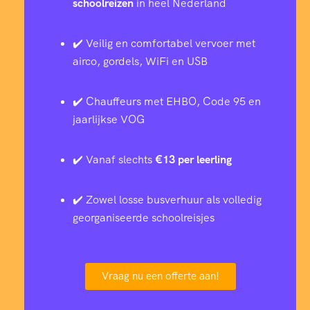
schoolreizen
in heel Nederland
✔️ Veilig en comfortabel vervoer met
airco, gordels, WiFi en USB
✔️ Chauffeurs met EHBO, Code 95 en
jaarlijkse VOG
✔️ Vanaf slechts
€13 per leerling
✔️ Zowel losse busverhuur als volledig
georganiseerde schoolreisjes
Vraag nu een offerte aan!