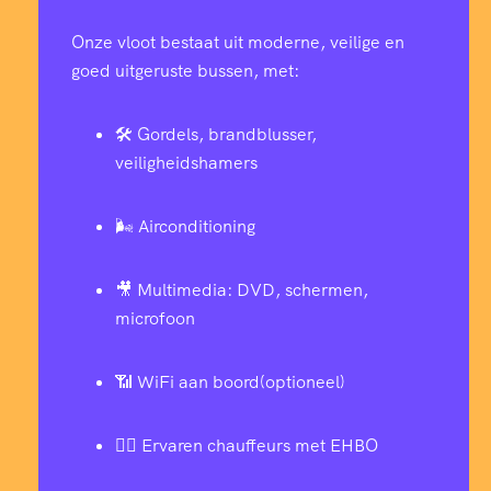
Onze vloot bestaat uit moderne, veilige en
goed uitgeruste bussen, met:
🛠️ Gordels, brandblusser,
veiligheidshamers
🌬️ Airconditioning
🎥 Multimedia: DVD, schermen,
microfoon
📶 WiFi aan boord(optioneel)
👨‍✈️ Ervaren chauffeurs met EHBO