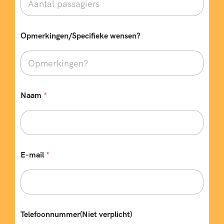
Opmerkingen/Specifieke wensen?
Naam
*
O
E-mail
*
p
m
e
r
k
i
n
Telefoonnummer(Niet verplicht)
g