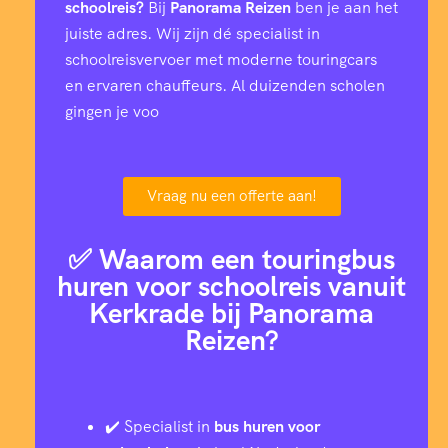
e
schoolreis?
Bij
Panorama Reizen
ben je aan het
r
juiste adres. Wij zijn dé specialist in
s
schoolreisvervoer met moderne touringcars
en ervaren chauffeurs. Al duizenden scholen
gingen je voo
Vraag nu een offerte aan!
✅ Waarom een touringbus
huren voor schoolreis vanuit
Kerkrade bij Panorama
Reizen?
✔️ Specialist in
bus huren voor