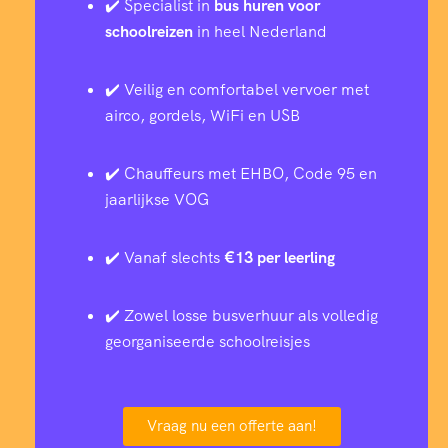
✔️ Specialist in
bus huren voor
schoolreizen
in heel Nederland
✔️ Veilig en comfortabel vervoer met
airco, gordels, WiFi en USB
✔️ Chauffeurs met EHBO, Code 95 en
jaarlijkse VOG
✔️ Vanaf slechts
€13 per leerling
✔️ Zowel losse busverhuur als volledig
georganiseerde schoolreisjes
Vraag nu een offerte aan!