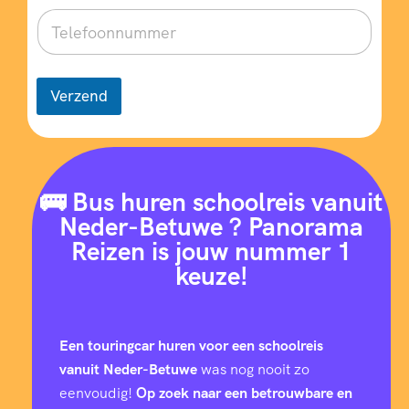
Verzend
🚌 Bus huren schoolreis vanuit
Neder-Betuwe ? Panorama
Reizen is jouw nummer 1
keuze!
Een touringcar huren voor een schoolreis
vanuit Neder-Betuwe
was nog nooit zo
eenvoudig!
Op zoek naar een betrouwbare en