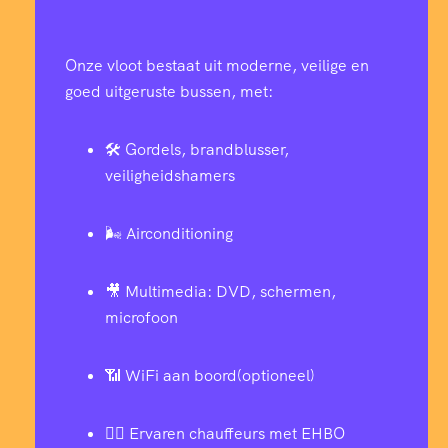
Onze vloot bestaat uit moderne, veilige en
goed uitgeruste bussen, met:
🛠️ Gordels, brandblusser,
veiligheidshamers
🌬️ Airconditioning
🎥 Multimedia: DVD, schermen,
microfoon
📶 WiFi aan boord(optioneel)
👨‍✈️ Ervaren chauffeurs met EHBO