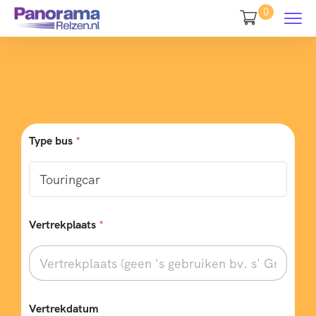
0
Type bus
*
Vertrekplaats
*
V
Vertrekdatum
e