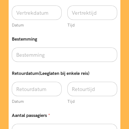
r
t
r
e
k
Datum
Tijd
d
a
Bestemming
t
u
m
*
r
e
Retourdatum(Leeglaten bij enkele reis)
i
s
)
Datum
Tijd
Aantal passagiers
*