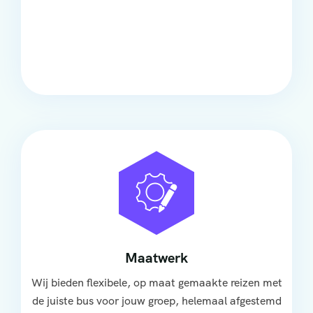
Comfort
Onze touringcars bieden comfort en stijl voor elke
groep, met ruime stoelen, airco en moderne
faciliteiten om ontspannen te reizen.
Maatwerk
Wij bieden flexibele, op maat gemaakte reizen met
de juiste bus voor jouw groep, helemaal afgestemd