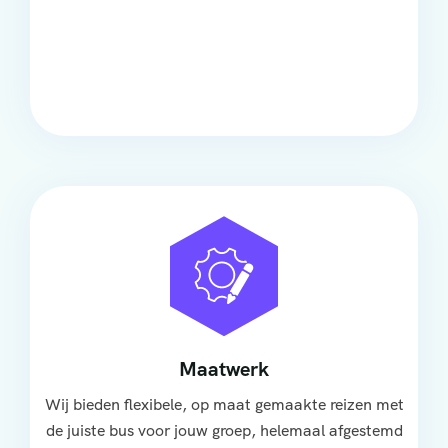
Comfort
Onze touringcars bieden comfort en stijl voor elke
groep, met ruime stoelen, airco en moderne
faciliteiten om ontspannen te reizen.
Maatwerk
Wij bieden flexibele, op maat gemaakte reizen met
de juiste bus voor jouw groep, helemaal afgestemd