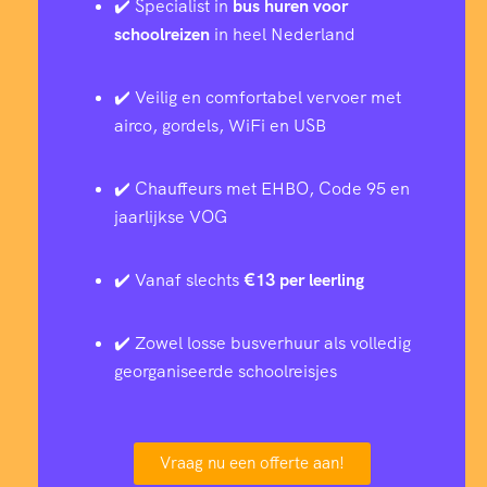
✔️ Specialist in
bus huren voor
schoolreizen
in heel Nederland
✔️ Veilig en comfortabel vervoer met
airco, gordels, WiFi en USB
✔️ Chauffeurs met EHBO, Code 95 en
jaarlijkse VOG
✔️ Vanaf slechts
€13 per leerling
✔️ Zowel losse busverhuur als volledig
georganiseerde schoolreisjes
Vraag nu een offerte aan!