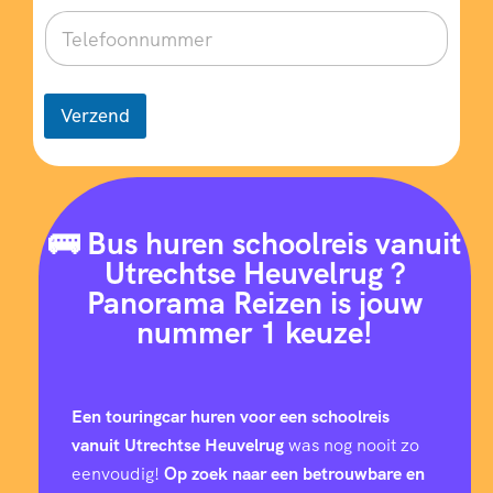
Verzend
🚌 Bus huren schoolreis vanuit
Utrechtse Heuvelrug ?
Panorama Reizen is jouw
nummer 1 keuze!
Een touringcar huren voor een schoolreis
vanuit Utrechtse Heuvelrug
was nog nooit zo
eenvoudig!
Op zoek naar een betrouwbare en