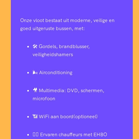
Onze vloot bestaat uit moderne, veilige en
goed uitgeruste bussen, met:
🛠️ Gordels, brandblusser,
veiligheidshamers
🌬️ Airconditioning
🎥 Multimedia: DVD, schermen,
microfoon
📶 WiFi aan boord(optioneel)
👨‍✈️ Ervaren chauffeurs met EHBO