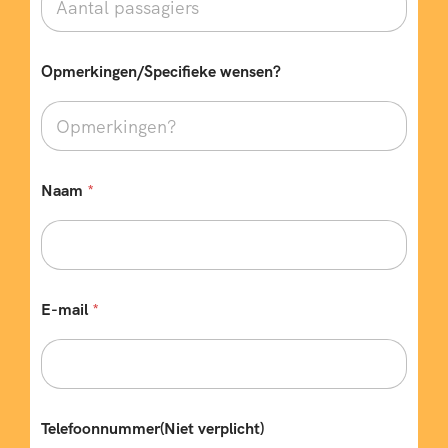
Opmerkingen/Specifieke wensen?
Naam
*
T
E-mail
*
y
p
e
b
u
s
*
Telefoonnummer(Niet verplicht)