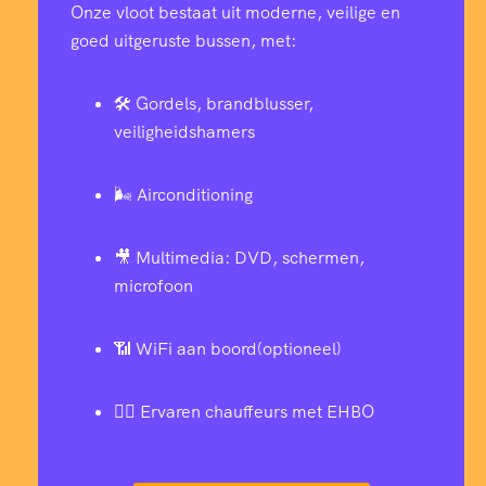
Onze vloot bestaat uit moderne, veilige en
goed uitgeruste bussen, met:
🛠️ Gordels, brandblusser,
veiligheidshamers
🌬️ Airconditioning
🎥 Multimedia: DVD, schermen,
microfoon
📶 WiFi aan boord(optioneel)
👨‍✈️ Ervaren chauffeurs met EHBO