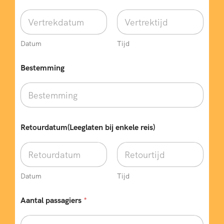
t
)
*
B
e
Datum
Tijd
s
t
Bestemming
e
m
m
i
n
g
Retourdatum(Leeglaten bij enkele reis)
Datum
Tijd
Aantal passagiers
*