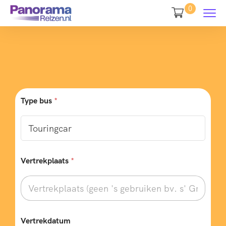
0
Type bus
*
v
Vertrekplaats
*
e
r
p
l
i
c
h
Vertrekdatum