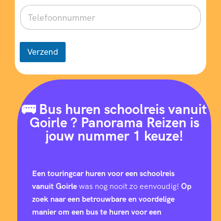
Verzend
🚌 Bus huren schoolreis vanuit
Goirle ? Panorama Reizen is
jouw nummer 1 keuze!
Een touringcar huren voor een schoolreis
vanuit Goirle
was nog nooit zo eenvoudig!
Op
zoek naar een betrouwbare en voordelige
manier om een bus te huren voor een