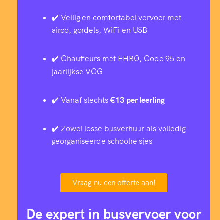
✔️ Veilig en comfortabel vervoer met
airco, gordels, WiFi en USB
✔️ Chauffeurs met EHBO, Code 95 en
jaarlijkse VOG
✔️ Vanaf slechts
€13 per leerling
✔️ Zowel losse busverhuur als volledig
georganiseerde schoolreisjes
Vraag nu een offerte aan!
De expert in busvervoer voor