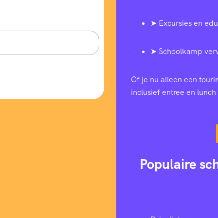
➤ Excursies en edu
➤ Schoolkamp ver
Of je nu alleen een tour
inclusief entree en lunch 
Populaire sc