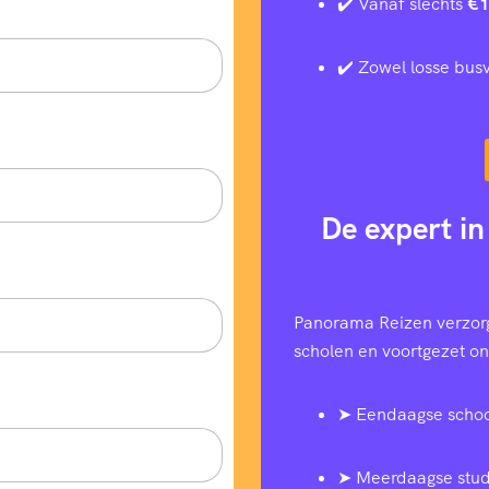
✔️ Vanaf slechts
€1
✔️ Zowel losse busv
De expert in
Panorama Reizen verzorg
scholen en voortgezet ond
➤ Eendaagse schoo
➤ Meerdaagse stud