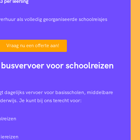
3 per leerling
erhuur als volledig georganiseerde schoolreisjes
Vraag nu een offerte aan!
 busvervoer voor schoolreizen
t dagelijks vervoer voor basisscholen, middelbare
erwijs. Je kunt bij ons terecht voor:
lreizen
iereizen