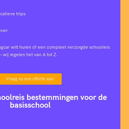
catieve trips
voer
ingcar wilt huren of een compleet verzorgde schoolreis
– wij regelen het van A tot Z.
Vraag nu een offerte aan!
hoolreis bestemmingen voor de
basisschool