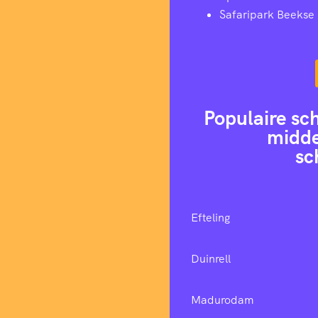
Safaripark Beekse
Populaire sc
midde
sc
Efteling
Duinrell
Madurodam