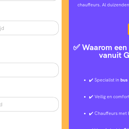
chauffeurs. Al duizenden
✅ Waarom een t
vanuit G
✔️ Specialist in
bus 
✔️ Veilig en comfor
✔️ Chauffeurs met