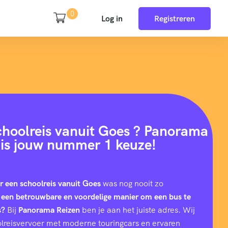
0
Log in
Registreren
choolreis vanuit Goes ? Panorama
 is jouw nummer 1 keuze!
r een schoolreis vanuit Goes
was nog nooit zo
 een betrouwbare en voordelige manier om een bus te
s?
Bij
Panorama Reizen
ben je aan het juiste adres. Wij
hoolreisvervoer met moderne touringcars en ervaren