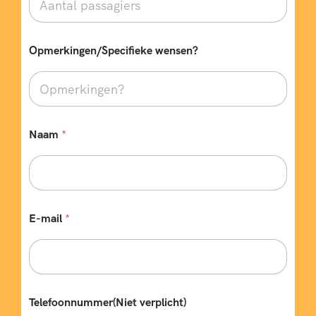
Opmerkingen/Specifieke wensen?
E
Naam
*
-
m
a
i
l
*
T
E-mail
*
y
p
e
Telefoonnummer(Niet verplicht)