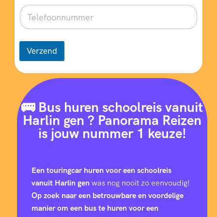
Verzend
🚌 Bus huren schoolreis vanuit
Harlin gen ? Panorama Reizen
is jouw nummer 1 keuze!
Een touringcar huren voor een schoolreis
vanuit Harlin gen
was nog nooit zo eenvoudig!
Op zoek naar een betrouwbare en voordelige
manier om een bus te huren voor een