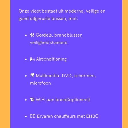
Onze vloot bestaat uit moderne, veilige en
goed uitgeruste bussen, met:
🛠️ Gordels, brandblusser,
veiligheidshamers
🌬️ Airconditioning
🎥 Multimedia: DVD, schermen,
microfoon
📶 WiFi aan boord(optioneel)
👨‍✈️ Ervaren chauffeurs met EHBO