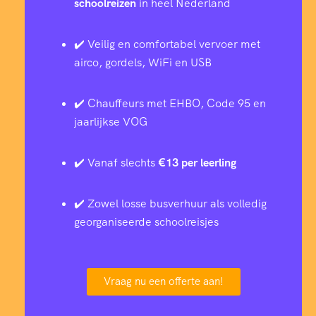
schoolreizen
in heel Nederland
✔️ Veilig en comfortabel vervoer met
airco, gordels, WiFi en USB
✔️ Chauffeurs met EHBO, Code 95 en
jaarlijkse VOG
✔️ Vanaf slechts
€13 per leerling
✔️ Zowel losse busverhuur als volledig
georganiseerde schoolreisjes
Vraag nu een offerte aan!