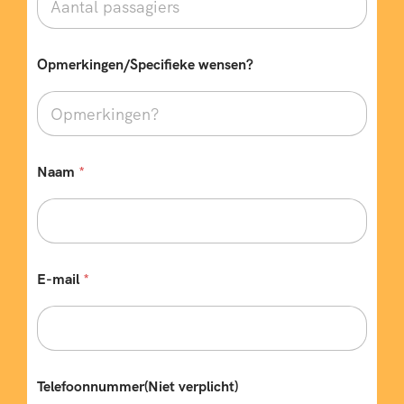
Opmerkingen/Specifieke wensen?
T
Naam
*
y
p
e
A
a
n
t
E-mail
*
a
l
p
a
s
s
Telefoonnummer(Niet verplicht)
a