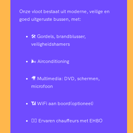
Onze vloot bestaat uit moderne, veilige en
goed uitgeruste bussen, met:
🛠️ Gordels, brandblusser,
veiligheidshamers
🌬️ Airconditioning
🎥 Multimedia: DVD, schermen,
microfoon
📶 WiFi aan boord(optioneel)
👨‍✈️ Ervaren chauffeurs met EHBO