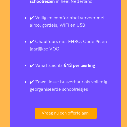
schoolreizen
in heel Nederland
✔️ Veilig en comfortabel vervoer met
airco, gordels, WiFi en USB
✔️ Chauffeurs met EHBO, Code 95 en
jaarlijkse VOG
✔️ Vanaf slechts
€13 per leerling
✔️ Zowel losse busverhuur als volledig
georganiseerde schoolreisjes
Vraag nu een offerte aan!