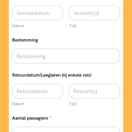
Datum
Tijd
p
Bestemming
a
s
s
a
g
i
e
Retourdatum(Leeglaten bij enkele reis)
r
s
*
*
Datum
Tijd
Aantal passagiers
*