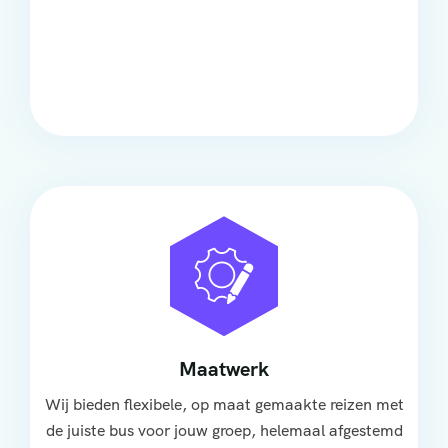
Comfort
Onze touringcars bieden comfort en stijl voor elke
groep, met ruime stoelen, airco en moderne
faciliteiten om ontspannen te reizen.
Maatwerk
Wij bieden flexibele, op maat gemaakte reizen met
de juiste bus voor jouw groep, helemaal afgestemd