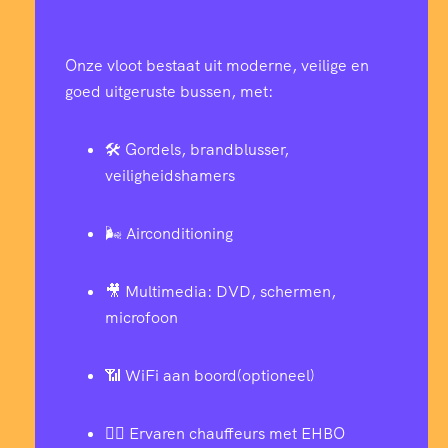
Onze vloot bestaat uit moderne, veilige en
goed uitgeruste bussen, met:
🛠️ Gordels, brandblusser,
veiligheidshamers
🌬️ Airconditioning
🎥 Multimedia: DVD, schermen,
microfoon
📶 WiFi aan boord(optioneel)
👨‍✈️ Ervaren chauffeurs met EHBO