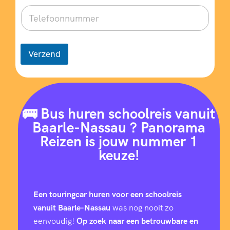
Verzend
🚌 Bus huren schoolreis vanuit
Baarle-Nassau ? Panorama
Reizen is jouw nummer 1
keuze!
Een touringcar huren voor een schoolreis
vanuit Baarle-Nassau
was nog nooit zo
eenvoudig!
Op zoek naar een betrouwbare en