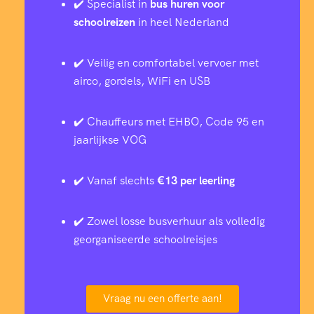
✔️ Specialist in
bus huren voor
schoolreizen
in heel Nederland
✔️ Veilig en comfortabel vervoer met
airco, gordels, WiFi en USB
✔️ Chauffeurs met EHBO, Code 95 en
jaarlijkse VOG
✔️ Vanaf slechts
€13 per leerling
✔️ Zowel losse busverhuur als volledig
georganiseerde schoolreisjes
Vraag nu een offerte aan!