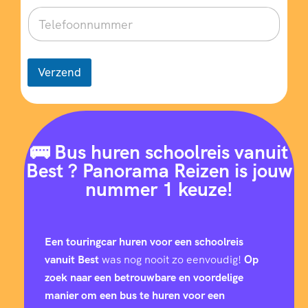
5
8
Verzend
2
6
🚌 Bus huren schoolreis vanuit
Best ? Panorama Reizen is jouw
9
nummer 1 keuze!
3
Een touringcar huren voor een schoolreis
6
vanuit Best
was nog nooit zo eenvoudig!
Op
zoek naar een betrouwbare en voordelige
manier om een bus te huren voor een