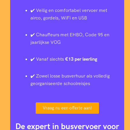
1
9
✔️ Veilig en comfortabel vervoer met
airco, gordels, WiFi en USB
4
3
✔️ Chauffeurs met EHBO, Code 95 en
7
7
jaarlijkse VOG
9
0
✔️ Vanaf slechts
€13 per leerling
2
4
✔️ Zowel losse busverhuur als volledig
georganiseerde schoolreisjes
5
7
0
Vraag nu een offerte aan!
8
1
2
De expert in busvervoer voor