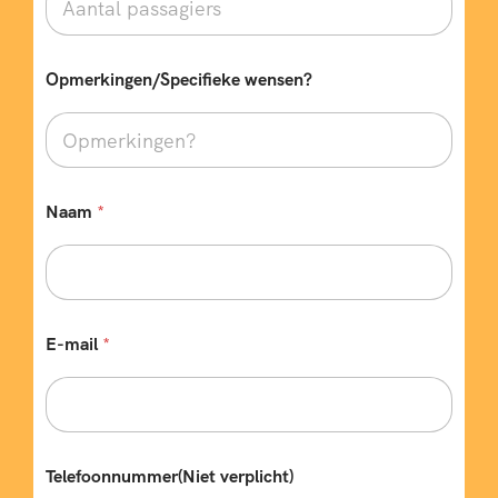
e
i
s
)
Opmerkingen/Specifieke wensen?
B
e
s
t
e
m
Naam
*
m
i
0
n
g
4
E-mail
*
7
1
Telefoonnummer(Niet verplicht)