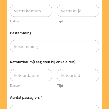
Datum
Tijd
Bestemming
Retourdatum(Leeglaten bij enkele reis)
Datum
Tijd
b
Aantal passagiers
*
i
j
r