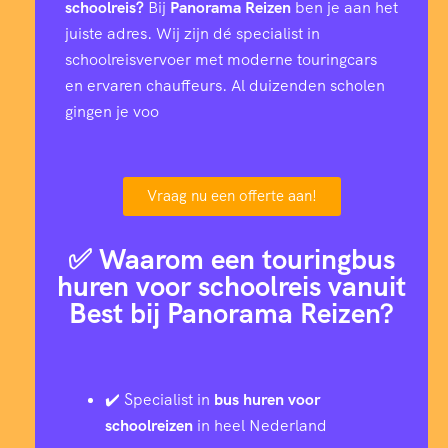
0
schoolreis?
Bij
Panorama Reizen
ben je aan het
juiste adres. Wij zijn dé specialist in
4
schoolreisvervoer met moderne touringcars
en ervaren chauffeurs. Al duizenden scholen
7
gingen je voo
1
Vraag nu een offerte aan!
0
5
✅ Waarom een touringbus
huren voor schoolreis vanuit
3
8
Best bij Panorama Reizen?
6
2
✔️ Specialist in
bus huren voor
8
6
schoolreizen
in heel Nederland