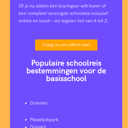
6
0
2
Of je nu alleen een touringcar wilt huren of
4
een compleet verzorgde schoolreis inclusief
7
entree en lunch – wij regelen het van A tot Z.
8
5
8
9
6
8
1
Vraag nu een offerte aan!
1
3
1
5
Populaire schoolreis
2
bestemmingen voor de
1
3
9
basisschool
4
9
6
2
0
6
Drievliet
7
9
6
9
8
Plaswijckpark
Duinrell