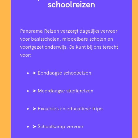
0
5
schoolreizen
3
3
8
5
Panorama Reizen verzorgt dagelijks vervoer
6
2
voor basisscholen, middelbare scholen en
7
voortgezet onderwijs. Je kunt bij ons terecht
0
9
6
voor:
9
8
1
9
➤ Eendaagse schoolreizen
0
6
4
3
➤ Meerdaagse studiereizen
2
4
7
7
➤ Excursies en educatieve trips
4
2
0
➤ Schoolkamp vervoer
0