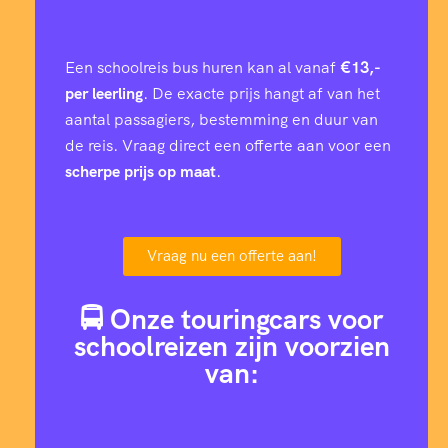
6
0
2
5
7
4
5
8
5
3
2
1
1
4
9
Een schoolreis bus huren kan al vanaf
€13,-
3
2
6
8
7
per leerling
. De exacte prijs hangt af van het
8
2
0
3
aantal passagiers, bestemming en duur van
1
2
9
3
de reis. Vraag direct een offerte aan voor een
1
1
4
2
scherpe prijs op maat
.
0
2
2
1
7
1
3
4
0
3
9
1
4
0
Vraag nu een offerte aan!
4
9
6
8
7
4
0
8
0
6
🚍 Onze touringcars voor
9
1
7
9
2
3
schoolreizen zijn voorzien
4
1
7
9
8
van:
8
8
5
2
5
9
5
3
6
8