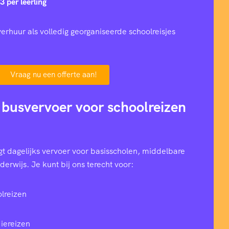
3 per leerling
erhuur als volledig georganiseerde schoolreisjes
Vraag nu een offerte aan!
 busvervoer voor schoolreizen
t dagelijks vervoer voor basisscholen, middelbare
erwijs. Je kunt bij ons terecht voor:
lreizen
iereizen