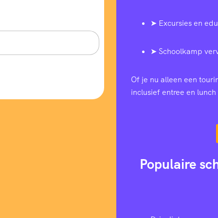
➤ Excursies en edu
➤ Schoolkamp ver
Of je nu alleen een tour
inclusief entree en lunch 
Populaire sc