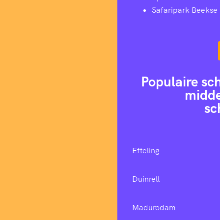
Safaripark Beekse
Populaire sc
midde
sc
Efteling
Duinrell
Madurodam