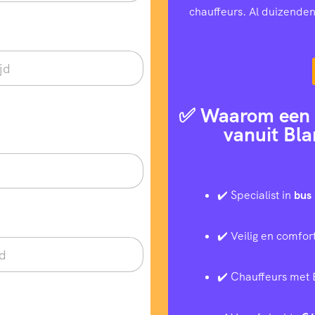
chauffeurs. Al duizenden
✅ Waarom een t
vanuit Bl
✔️ Specialist in
bus 
✔️ Veilig en comfor
✔️ Chauffeurs met