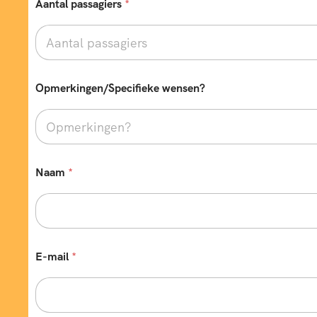
Aantal passagiers
*
Opmerkingen/Specifieke wensen?
e
Naam
*
n
k
e
l
e
E
-
E-mail
*
m
a
i
l