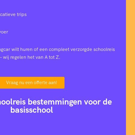
catieve trips
voer
ingcar wilt huren of een compleet verzorgde schoolreis
– wij regelen het van A tot Z.
Vraag nu een offerte aan!
hoolreis bestemmingen voor de
basisschool