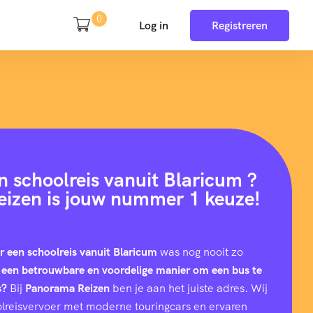
0
Log in
Registreren
n schoolreis vanuit Blaricum ?
izen is jouw nummer 1 keuze!
r een schoolreis vanuit Blaricum
was nog nooit zo
 een betrouwbare en voordelige manier om een bus te
s?
Bij
Panorama Reizen
ben je aan het juiste adres. Wij
hoolreisvervoer met moderne touringcars en ervaren