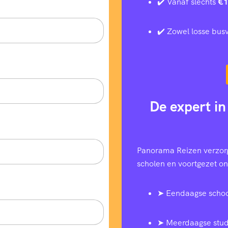
✔️ Vanaf slechts
€1
✔️ Zowel losse busv
De expert in
Panorama Reizen verzorg
scholen en voortgezet ond
➤ Eendaagse schoo
➤ Meerdaagse stud