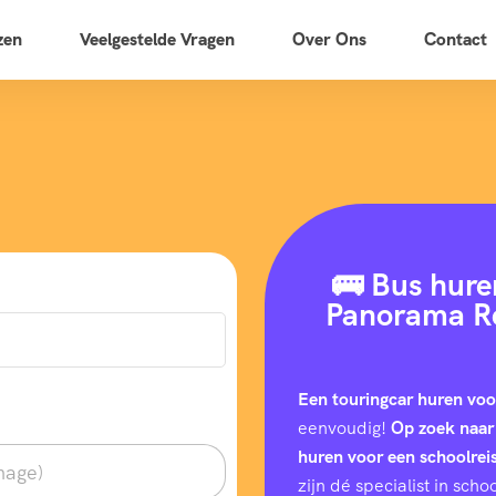
zen
Veelgestelde Vragen
Over Ons
Contact
🚌 Bus hure
Panorama Re
Een touringcar huren voo
eenvoudig!
Op zoek naar
huren voor een schoolrei
zijn dé specialist in sc