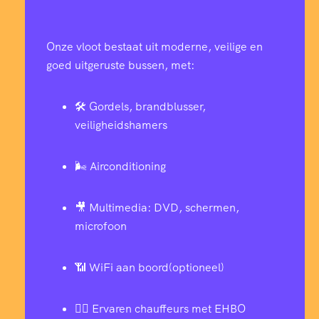
Onze vloot bestaat uit moderne, veilige en
goed uitgeruste bussen, met:
🛠️ Gordels, brandblusser,
veiligheidshamers
🌬️ Airconditioning
🎥 Multimedia: DVD, schermen,
microfoon
📶 WiFi aan boord(optioneel)
👨‍✈️ Ervaren chauffeurs met EHBO