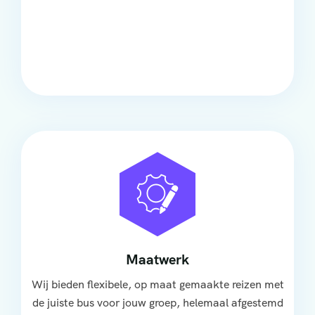
Comfort
Onze touringcars bieden comfort en stijl voor elke
groep, met ruime stoelen, airco en moderne
faciliteiten om ontspannen te reizen.
Maatwerk
Wij bieden flexibele, op maat gemaakte reizen met
de juiste bus voor jouw groep, helemaal afgestemd