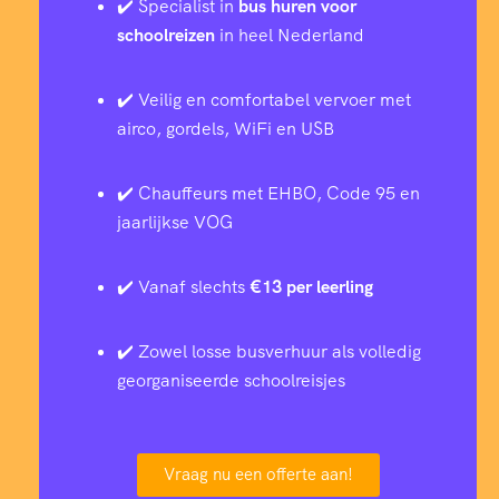
✔️ Specialist in
bus huren voor
schoolreizen
in heel Nederland
✔️ Veilig en comfortabel vervoer met
airco, gordels, WiFi en USB
✔️ Chauffeurs met EHBO, Code 95 en
jaarlijkse VOG
✔️ Vanaf slechts
€13 per leerling
✔️ Zowel losse busverhuur als volledig
georganiseerde schoolreisjes
Vraag nu een offerte aan!