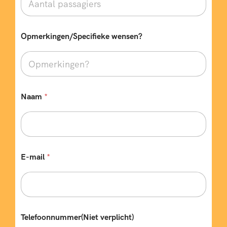
Opmerkingen/Specifieke wensen?
r
Naam
*
e
i
s
)
*
*
E-mail
*
Telefoonnummer(Niet verplicht)