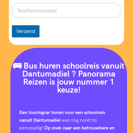
Verzend
🚌 Bus huren schoolreis vanuit
Dantumadiel ? Panorama
Reizen is jouw nummer 1
keuze!
Een touringcar huren voor een schoolreis
vanuit Dantumadiel
was nog nooit zo
eenvoudig!
Op zoek naar een betrouwbare en