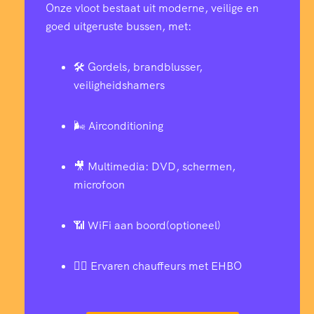
Onze vloot bestaat uit moderne, veilige en
goed uitgeruste bussen, met:
🛠️ Gordels, brandblusser,
veiligheidshamers
🌬️ Airconditioning
🎥 Multimedia: DVD, schermen,
microfoon
📶 WiFi aan boord(optioneel)
👨‍✈️ Ervaren chauffeurs met EHBO