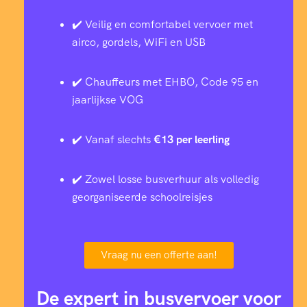
✔️ Veilig en comfortabel vervoer met
airco, gordels, WiFi en USB
✔️ Chauffeurs met EHBO, Code 95 en
jaarlijkse VOG
✔️ Vanaf slechts
€13 per leerling
✔️ Zowel losse busverhuur als volledig
georganiseerde schoolreisjes
Vraag nu een offerte aan!
De expert in busvervoer voor