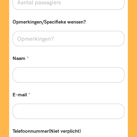
Opmerkingen/Specifieke wensen?
Naam
*
B
E-mail
*
e
s
t
e
m
m
i
Telefoonnummer(Niet verplicht)
n