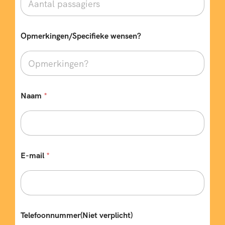
Opmerkingen/Specifieke wensen?
Naam
*
E-mail
*
R
Telefoonnummer(Niet verplicht)
e