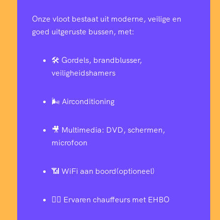
Onze vloot bestaat uit moderne, veilige en
goed uitgeruste bussen, met:
🛠️ Gordels, brandblusser,
veiligheidshamers
🌬️ Airconditioning
🎥 Multimedia: DVD, schermen,
microfoon
📶 WiFi aan boord(optioneel)
👨‍✈️ Ervaren chauffeurs met EHBO