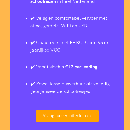
schoolreizen
in heel Nederland
✔️ Veilig en comfortabel vervoer met
airco, gordels, WiFi en USB
✔️ Chauffeurs met EHBO, Code 95 en
jaarlijkse VOG
✔️ Vanaf slechts
€13 per leerling
✔️ Zowel losse busverhuur als volledig
georganiseerde schoolreisjes
Vraag nu een offerte aan!