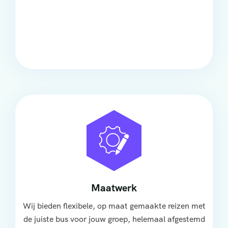
Comfort
Onze touringcars bieden comfort en stijl voor elke
groep, met ruime stoelen, airco en moderne
faciliteiten om ontspannen te reizen.
Maatwerk
Wij bieden flexibele, op maat gemaakte reizen met
de juiste bus voor jouw groep, helemaal afgestemd