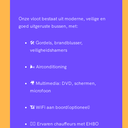
Onze vloot bestaat uit moderne, veilige en
goed uitgeruste bussen, met:
🛠️ Gordels, brandblusser,
veiligheidshamers
🌬️ Airconditioning
🎥 Multimedia: DVD, schermen,
microfoon
📶 WiFi aan boord(optioneel)
👨‍✈️ Ervaren chauffeurs met EHBO