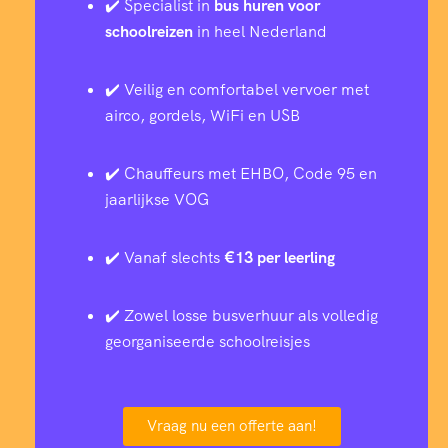
✔️ Specialist in
bus huren voor
schoolreizen
in heel Nederland
✔️ Veilig en comfortabel vervoer met
airco, gordels, WiFi en USB
✔️ Chauffeurs met EHBO, Code 95 en
jaarlijkse VOG
✔️ Vanaf slechts
€13 per leerling
✔️ Zowel losse busverhuur als volledig
georganiseerde schoolreisjes
Vraag nu een offerte aan!