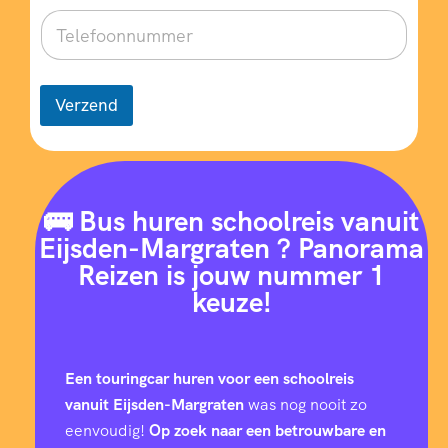
Verzend
🚌 Bus huren schoolreis vanuit
Eijsden-Margraten ? Panorama
Reizen is jouw nummer 1
keuze!
Een touringcar huren voor een schoolreis
vanuit Eijsden-Margraten
was nog nooit zo
eenvoudig!
Op zoek naar een betrouwbare en