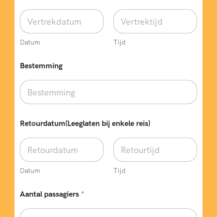
Datum
Tijd
Bestemming
Retourdatum(Leeglaten bij enkele reis)
Datum
Tijd
w
Aantal passagiers
*
e
n
s