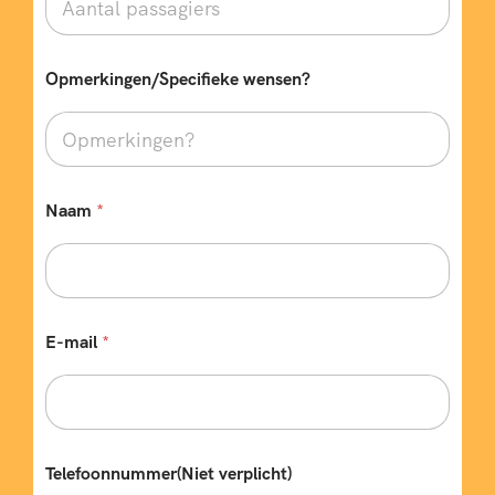
e
n
?
*
Opmerkingen/Specifieke wensen?
*
Naam
*
E-mail
*
Telefoonnummer(Niet verplicht)