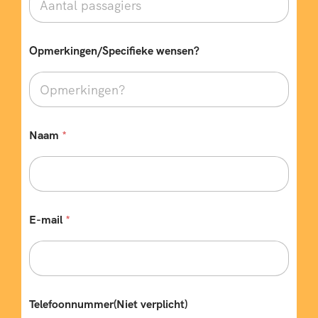
k
d
a
t
Opmerkingen/Specifieke wensen?
u
m
Naam
*
E-mail
*
Telefoonnummer(Niet verplicht)