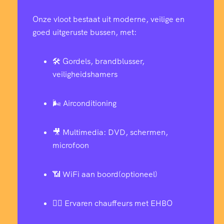
Onze vloot bestaat uit moderne, veilige en
goed uitgeruste bussen, met:
🛠️ Gordels, brandblusser,
veiligheidshamers
🌬️ Airconditioning
🎥 Multimedia: DVD, schermen,
microfoon
📶 WiFi aan boord(optioneel)
👨‍✈️ Ervaren chauffeurs met EHBO