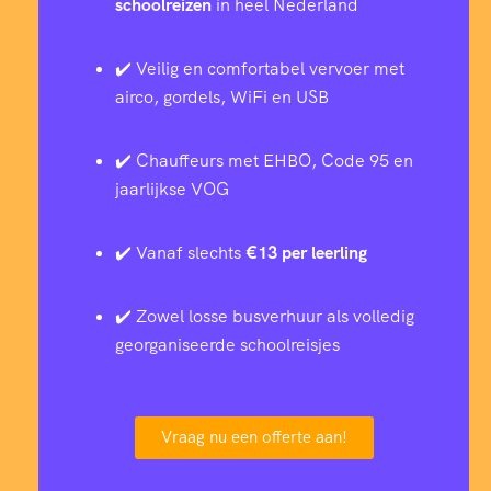
schoolreizen
in heel Nederland
✔️ Veilig en comfortabel vervoer met
airco, gordels, WiFi en USB
✔️ Chauffeurs met EHBO, Code 95 en
jaarlijkse VOG
✔️ Vanaf slechts
€13 per leerling
✔️ Zowel losse busverhuur als volledig
georganiseerde schoolreisjes
Vraag nu een offerte aan!