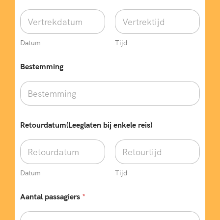
e
c
i
f
i
Datum
Tijd
e
k
e
Bestemming
p
a
s
s
a
g
Retourdatum(Leeglaten bij enkele reis)
i
e
r
s
V
Datum
Tijd
e
r
Aantal passagiers
*
t
r
e