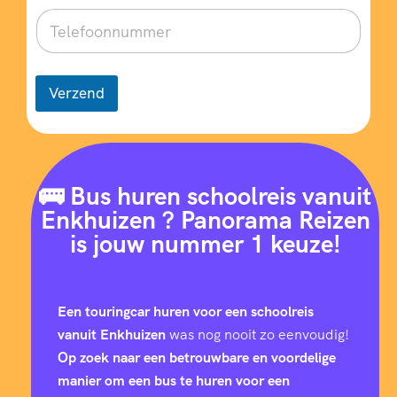
Verzend
🚌 Bus huren schoolreis vanuit
Enkhuizen ? Panorama Reizen
is jouw nummer 1 keuze!
Een touringcar huren voor een schoolreis
vanuit Enkhuizen
was nog nooit zo eenvoudig!
Op zoek naar een betrouwbare en voordelige
manier om een bus te huren voor een