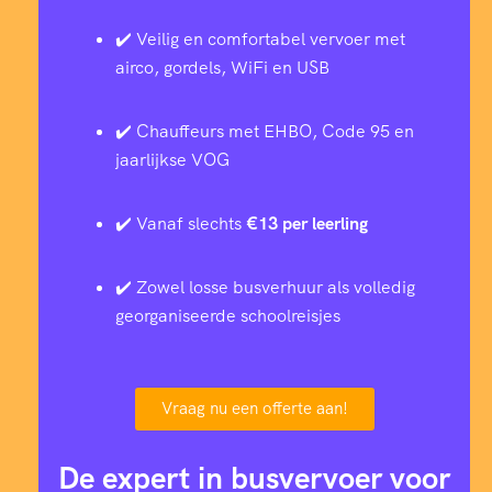
✔️ Veilig en comfortabel vervoer met
airco, gordels, WiFi en USB
✔️ Chauffeurs met EHBO, Code 95 en
jaarlijkse VOG
✔️ Vanaf slechts
€13 per leerling
✔️ Zowel losse busverhuur als volledig
georganiseerde schoolreisjes
Vraag nu een offerte aan!
De expert in busvervoer voor