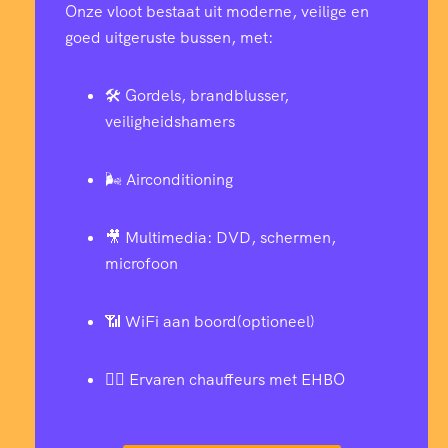
Onze vloot bestaat uit moderne, veilige en
goed uitgeruste bussen, met:
🛠️ Gordels, brandblusser,
veiligheidshamers
🌬️ Airconditioning
🎥 Multimedia: DVD, schermen,
microfoon
📶 WiFi aan boord(optioneel)
👨‍✈️ Ervaren chauffeurs met EHBO