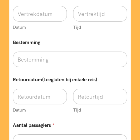
Datum
Tijd
Bestemming
Retourdatum(Leeglaten bij enkele reis)
Datum
Tijd
p
Aantal passagiers
*
a
s
s