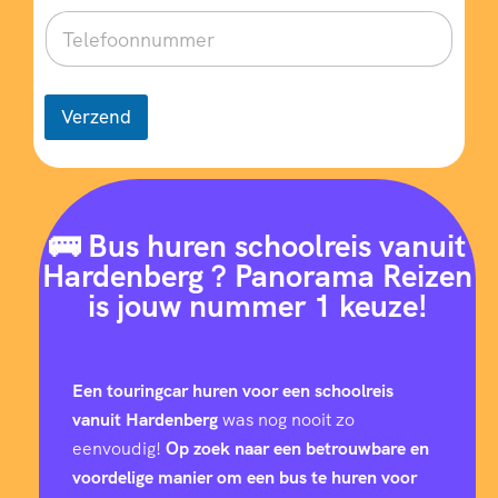
Verzend
🚌 Bus huren schoolreis vanuit
Hardenberg ? Panorama Reizen
is jouw nummer 1 keuze!
Een touringcar huren voor een schoolreis
vanuit Hardenberg
was nog nooit zo
eenvoudig!
Op zoek naar een betrouwbare en
voordelige manier om een bus te huren voor