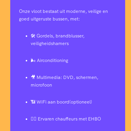
Onze vloot bestaat uit moderne, veilige en
goed uitgeruste bussen, met:
🛠️ Gordels, brandblusser,
veiligheidshamers
🌬️ Airconditioning
🎥 Multimedia: DVD, schermen,
microfoon
📶 WiFi aan boord(optioneel)
👨‍✈️ Ervaren chauffeurs met EHBO