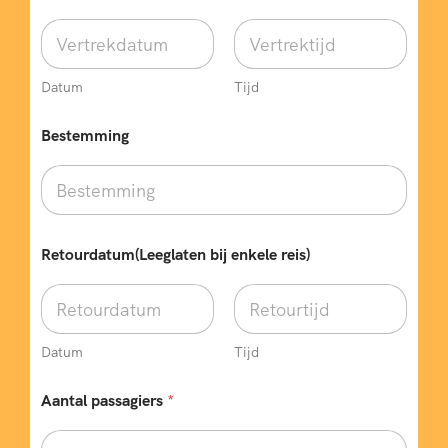
e
e
g
l
a
Datum
Tijd
t
e
n
Bestemming
p
a
s
s
a
g
Retourdatum(Leeglaten bij enkele reis)
i
e
r
s
Datum
Tijd
Aantal passagiers
*