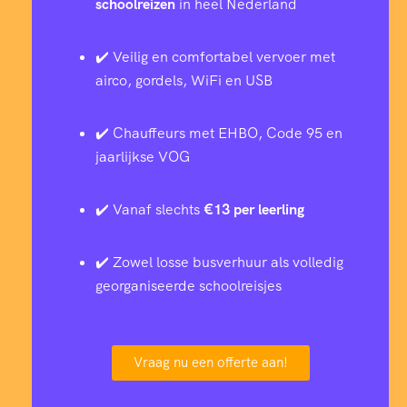
schoolreizen
in heel Nederland
✔️ Veilig en comfortabel vervoer met
airco, gordels, WiFi en USB
✔️ Chauffeurs met EHBO, Code 95 en
jaarlijkse VOG
✔️ Vanaf slechts
€13 per leerling
✔️ Zowel losse busverhuur als volledig
georganiseerde schoolreisjes
Vraag nu een offerte aan!