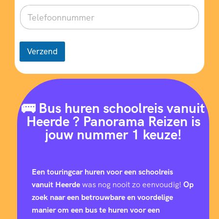
Verzend
🚌 Bus huren schoolreis vanuit
Heerde ? Panorama Reizen is
jouw nummer 1 keuze!
Een touringcar huren voor een schoolreis
vanuit Heerde
was nog nooit zo eenvoudig!
Op
zoek naar een betrouwbare en voordelige
manier om een bus te huren voor een