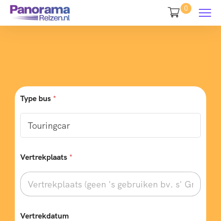
0
Type bus
*
V
Vertrekplaats
*
e
r
t
r
e
k
d
Vertrekdatum