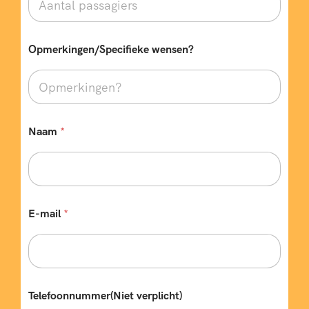
n
e
n
Opmerkingen/Specifieke wensen?
k
e
l
e
Naam
*
E-mail
*
Telefoonnummer(Niet verplicht)