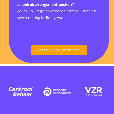
5
schoolreisarrangement boeken?
Zeker. Wij regelen vervoer, entree, lunch en
6
overnachting indien gewenst.
7
8
Vraag nu een offerte aan!
0
1
2
3