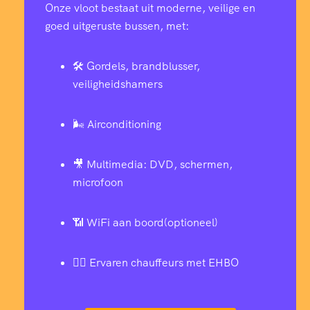
Onze vloot bestaat uit moderne, veilige en
goed uitgeruste bussen, met:
🛠️ Gordels, brandblusser,
veiligheidshamers
🌬️ Airconditioning
🎥 Multimedia: DVD, schermen,
microfoon
📶 WiFi aan boord(optioneel)
👨‍✈️ Ervaren chauffeurs met EHBO