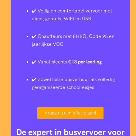
✔️ Veilig en comfortabel vervoer met
airco, gordels, WiFi en USB
✔️ Chauffeurs met EHBO, Code 95 en
jaarlijkse VOG
✔️ Vanaf slechts
€13 per leerling
✔️ Zowel losse busverhuur als volledig
georganiseerde schoolreisjes
Vraag nu een offerte aan!
De expert in busvervoer voor