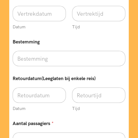
a
t
u
m
R
Datum
Tijd
e
t
Bestemming
o
u
r
d
a
t
u
Retourdatum(Leeglaten bij enkele reis)
m
(
L
e
e
Datum
Tijd
g
l
Aantal passagiers
*
a
t
e