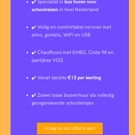
✔️ Specialist in
bus huren voor
schoolreizen
in heel Nederland
✔️ Veilig en comfortabel vervoer met
airco, gordels, WiFi en USB
✔️ Chauffeurs met EHBO, Code 95 en
jaarlijkse VOG
✔️ Vanaf slechts
€13 per leerling
✔️ Zowel losse busverhuur als volledig
georganiseerde schoolreisjes
Vraag nu een offerte aan!