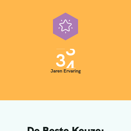
3
5
Jaren Ervaring
De Beste Keuze: