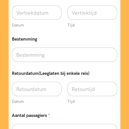
n
s
e
n
?
Datum
Tijd
r
e
Bestemming
i
s
)
*
Retourdatum(Leeglaten bij enkele reis)
Datum
Tijd
Aantal passagiers
*