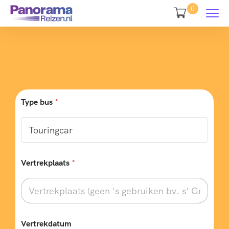
0
Type bus
*
Vertrekplaats
*
w
Vertrekdatum
e