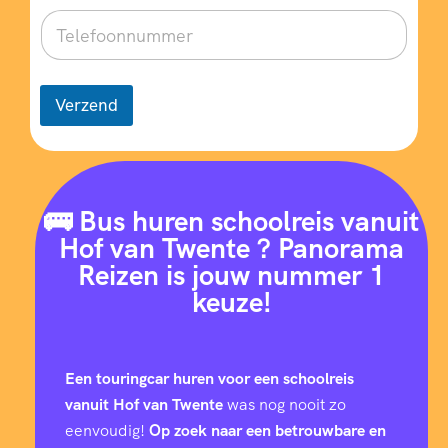
Verzend
🚌 Bus huren schoolreis vanuit
Hof van Twente ? Panorama
Reizen is jouw nummer 1
keuze!
Een touringcar huren voor een schoolreis
vanuit Hof van Twente
was nog nooit zo
eenvoudig!
Op zoek naar een betrouwbare en