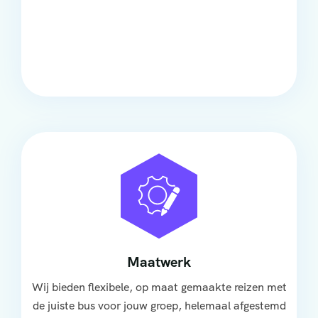
Comfort
Onze touringcars bieden comfort en stijl voor elke
groep, met ruime stoelen, airco en moderne
faciliteiten om ontspannen te reizen.
Maatwerk
Wij bieden flexibele, op maat gemaakte reizen met
de juiste bus voor jouw groep, helemaal afgestemd