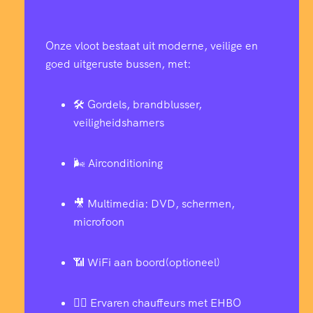
Onze vloot bestaat uit moderne, veilige en
goed uitgeruste bussen, met:
🛠️ Gordels, brandblusser,
veiligheidshamers
🌬️ Airconditioning
🎥 Multimedia: DVD, schermen,
microfoon
📶 WiFi aan boord(optioneel)
👨‍✈️ Ervaren chauffeurs met EHBO