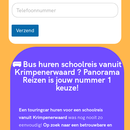
Verzend
🚌 Bus huren schoolreis vanuit
Krimpenerwaard ? Panorama
Reizen is jouw nummer 1
keuze!
Een touringcar huren voor een schoolreis
vanuit Krimpenerwaard
was nog nooit zo
eenvoudig!
Op zoek naar een betrouwbare en