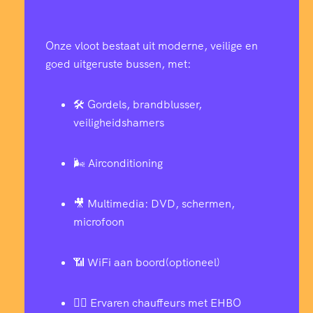
Onze vloot bestaat uit moderne, veilige en
goed uitgeruste bussen, met:
🛠️ Gordels, brandblusser,
veiligheidshamers
🌬️ Airconditioning
🎥 Multimedia: DVD, schermen,
microfoon
📶 WiFi aan boord(optioneel)
👨‍✈️ Ervaren chauffeurs met EHBO