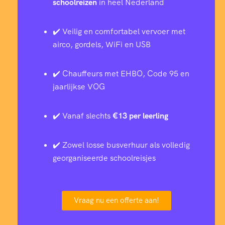
schoolreizen
in heel Nederland
✔️ Veilig en comfortabel vervoer met
airco, gordels, WiFi en USB
✔️ Chauffeurs met EHBO, Code 95 en
jaarlijkse VOG
✔️ Vanaf slechts
€13 per leerling
✔️ Zowel losse busverhuur als volledig
georganiseerde schoolreisjes
Vraag nu een offerte aan!