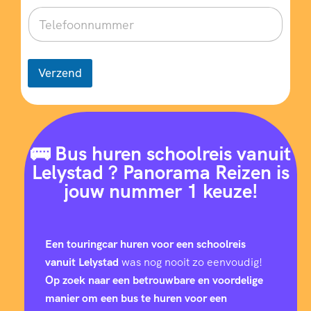
Verzend
🚌 Bus huren schoolreis vanuit
Lelystad ? Panorama Reizen is
jouw nummer 1 keuze!
Een touringcar huren voor een schoolreis
vanuit Lelystad
was nog nooit zo eenvoudig!
Op zoek naar een betrouwbare en voordelige
manier om een bus te huren voor een