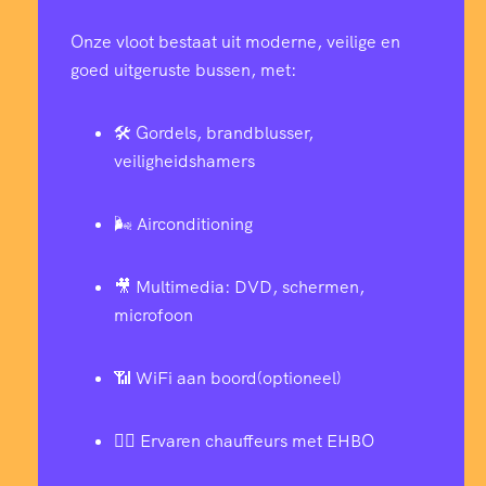
Onze vloot bestaat uit moderne, veilige en
goed uitgeruste bussen, met:
🛠️ Gordels, brandblusser,
veiligheidshamers
🌬️ Airconditioning
🎥 Multimedia: DVD, schermen,
microfoon
📶 WiFi aan boord(optioneel)
👨‍✈️ Ervaren chauffeurs met EHBO