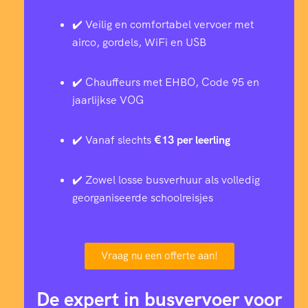
✔️ Veilig en comfortabel vervoer met
airco, gordels, WiFi en USB
✔️ Chauffeurs met EHBO, Code 95 en
jaarlijkse VOG
✔️ Vanaf slechts
€13 per leerling
✔️ Zowel losse busverhuur als volledig
georganiseerde schoolreisjes
Vraag nu een offerte aan!
De expert in busvervoer voor