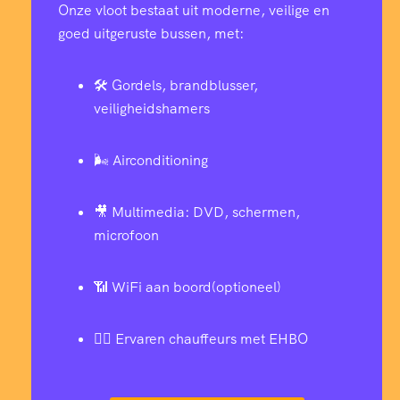
Onze vloot bestaat uit moderne, veilige en
goed uitgeruste bussen, met:
🛠️ Gordels, brandblusser,
veiligheidshamers
🌬️ Airconditioning
🎥 Multimedia: DVD, schermen,
microfoon
📶 WiFi aan boord(optioneel)
👨‍✈️ Ervaren chauffeurs met EHBO