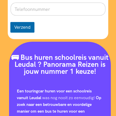
Verzend
🚌 Bus huren schoolreis vanuit
Leudal ? Panorama Reizen is
jouw nummer 1 keuze!
Een touringcar huren voor een schoolreis
vanuit Leudal
was nog nooit zo eenvoudig!
Op
zoek naar een betrouwbare en voordelige
manier om een bus te huren voor een