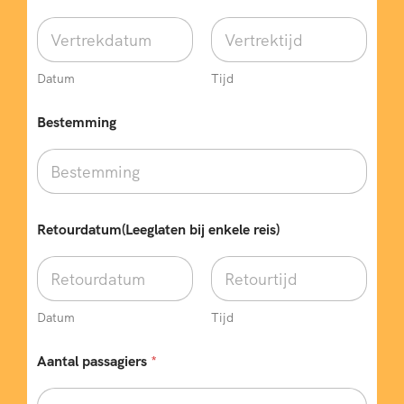
Datum
Tijd
b
Bestemming
i
j
T
y
p
e
e
Retourdatum(Leeglaten bij enkele reis)
n
k
e
l
e
Datum
Tijd
Aantal passagiers
*