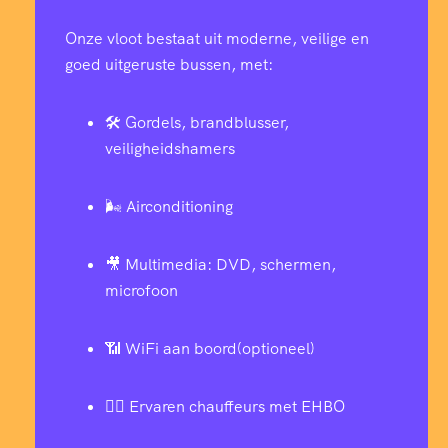
Onze vloot bestaat uit moderne, veilige en
goed uitgeruste bussen, met:
🛠️ Gordels, brandblusser,
veiligheidshamers
🌬️ Airconditioning
🎥 Multimedia: DVD, schermen,
microfoon
📶 WiFi aan boord(optioneel)
👨‍✈️ Ervaren chauffeurs met EHBO