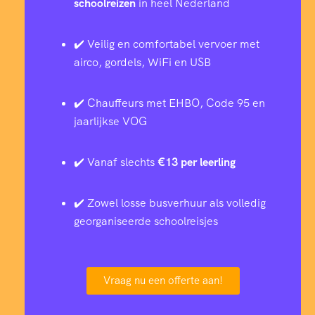
schoolreizen
in heel Nederland
✔️ Veilig en comfortabel vervoer met
airco, gordels, WiFi en USB
✔️ Chauffeurs met EHBO, Code 95 en
jaarlijkse VOG
✔️ Vanaf slechts
€13 per leerling
✔️ Zowel losse busverhuur als volledig
georganiseerde schoolreisjes
Vraag nu een offerte aan!