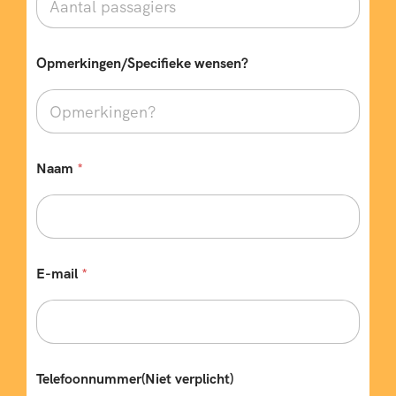
Opmerkingen/Specifieke wensen?
Naam
*
E-mail
*
E
Telefoonnummer(Niet verplicht)
-