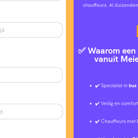
chauffeurs. Al duizenden
✅ Waarom een t
vanuit Meie
✔️ Specialist in
bus 
✔️ Veilig en comfor
✔️ Chauffeurs met