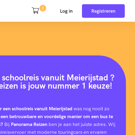
0
Log in
Registreren
schoolreis vanuit Meierijstad ?
izen is jouw nummer 1 keuze!
r een schoolreis vanuit Meierijstad
was nog nooit zo
 een betrouwbare en voordelige manier om een bus te
s?
Bij
Panorama Reizen
ben je aan het juiste adres. Wij
hoolreisvervoer met moderne touringcars en ervaren