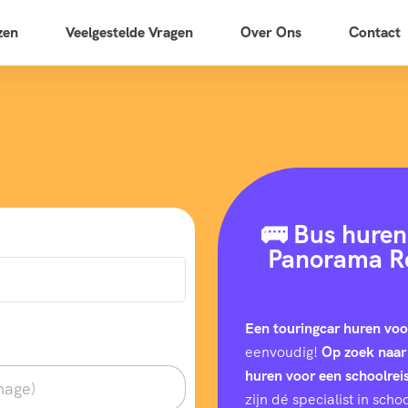
zen
Veelgestelde Vragen
Over Ons
Contact
🚌 Bus huren 
Panorama Re
Een touringcar huren voo
eenvoudig!
Op zoek naar
huren voor een schoolrei
zijn dé specialist in sc