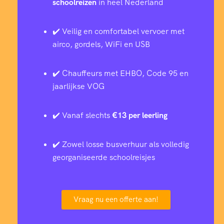
schoolreizen
in heel Nederland
✔️ Veilig en comfortabel vervoer met
airco, gordels, WiFi en USB
✔️ Chauffeurs met EHBO, Code 95 en
jaarlijkse VOG
✔️ Vanaf slechts
€13 per leerling
✔️ Zowel losse busverhuur als volledig
georganiseerde schoolreisjes
Vraag nu een offerte aan!