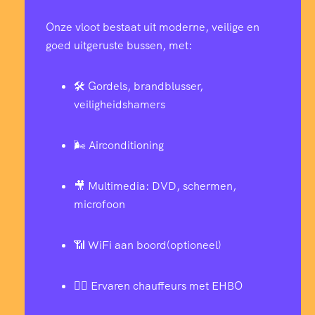
Onze vloot bestaat uit moderne, veilige en
goed uitgeruste bussen, met:
🛠️ Gordels, brandblusser,
veiligheidshamers
🌬️ Airconditioning
🎥 Multimedia: DVD, schermen,
microfoon
📶 WiFi aan boord(optioneel)
👨‍✈️ Ervaren chauffeurs met EHBO