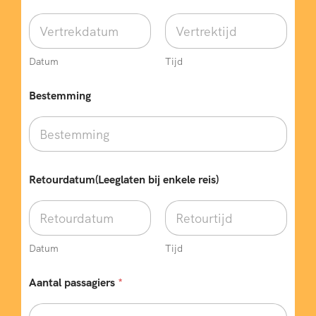
Datum
Tijd
Bestemming
Retourdatum(Leeglaten bij enkele reis)
Datum
Tijd
V
Aantal passagiers
*
e
r
t