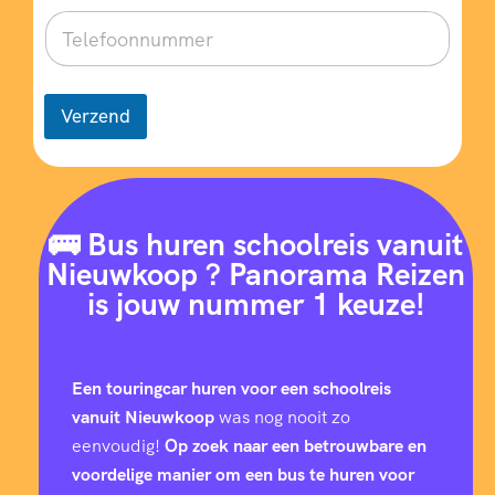
Verzend
🚌 Bus huren schoolreis vanuit
Nieuwkoop ? Panorama Reizen
is jouw nummer 1 keuze!
Een touringcar huren voor een schoolreis
vanuit Nieuwkoop
was nog nooit zo
eenvoudig!
Op zoek naar een betrouwbare en
voordelige manier om een bus te huren voor