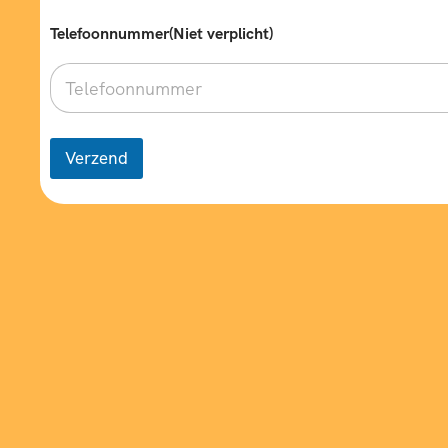
i
c
Telefoonnummer(Niet verplicht)
h
t
)
Verzend