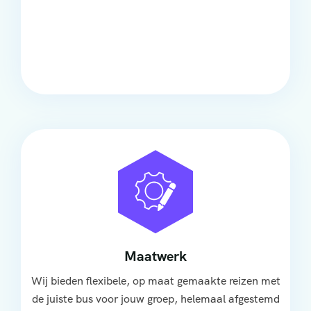
Comfort
Onze touringcars bieden comfort en stijl voor elke
groep, met ruime stoelen, airco en moderne
faciliteiten om ontspannen te reizen.
Maatwerk
Wij bieden flexibele, op maat gemaakte reizen met
de juiste bus voor jouw groep, helemaal afgestemd