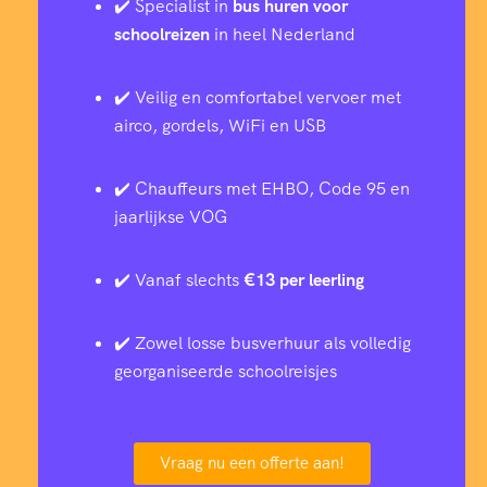
✔️ Specialist in
bus huren voor
schoolreizen
in heel Nederland
✔️ Veilig en comfortabel vervoer met
airco, gordels, WiFi en USB
✔️ Chauffeurs met EHBO, Code 95 en
jaarlijkse VOG
✔️ Vanaf slechts
€13 per leerling
✔️ Zowel losse busverhuur als volledig
georganiseerde schoolreisjes
Vraag nu een offerte aan!