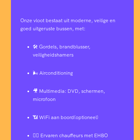
Onze vloot bestaat uit moderne, veilige en
goed uitgeruste bussen, met:
🛠️ Gordels, brandblusser,
veiligheidshamers
🌬️ Airconditioning
🎥 Multimedia: DVD, schermen,
microfoon
📶 WiFi aan boord(optioneel)
👨‍✈️ Ervaren chauffeurs met EHBO