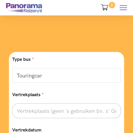
0
Type bus
*
T
Vertrekplaats
*
y
p
e
w
e
n
s
Vertrekdatum