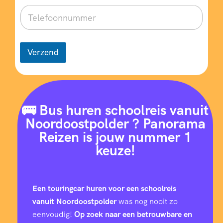
Verzend
🚌 Bus huren schoolreis vanuit
Noordoostpolder ? Panorama
Reizen is jouw nummer 1
keuze!
Een touringcar huren voor een schoolreis
vanuit Noordoostpolder
was nog nooit zo
eenvoudig!
Op zoek naar een betrouwbare en