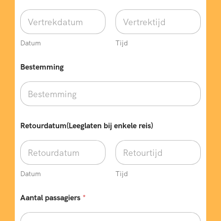
e
n
?
T
e
Datum
Tijd
l
e
Bestemming
f
o
o
n
n
u
m
Retourdatum(Leeglaten bij enkele reis)
m
e
r
(
N
Datum
Tijd
i
e
Aantal passagiers
*
t