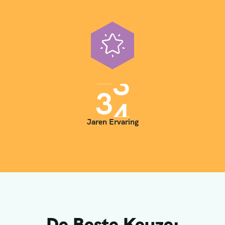
3
5
Jaren Ervaring
De Beste Keuze: