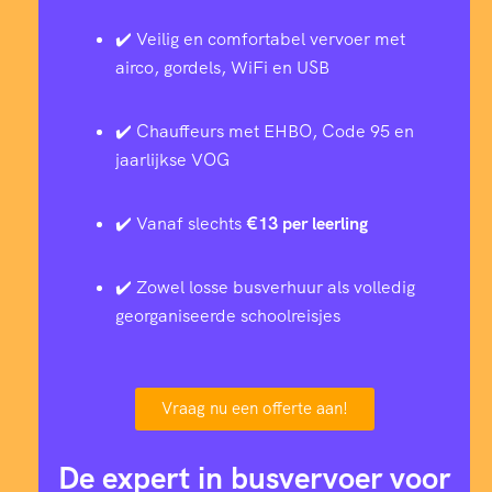
✔️ Veilig en comfortabel vervoer met
airco, gordels, WiFi en USB
✔️ Chauffeurs met EHBO, Code 95 en
jaarlijkse VOG
✔️ Vanaf slechts
€13 per leerling
✔️ Zowel losse busverhuur als volledig
georganiseerde schoolreisjes
Vraag nu een offerte aan!
De expert in busvervoer voor