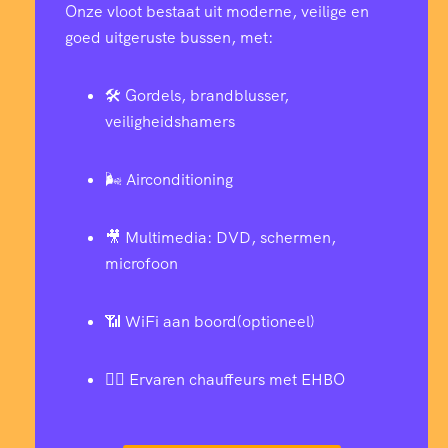
Onze vloot bestaat uit moderne, veilige en
goed uitgeruste bussen, met:
🛠️ Gordels, brandblusser,
veiligheidshamers
🌬️ Airconditioning
🎥 Multimedia: DVD, schermen,
microfoon
📶 WiFi aan boord(optioneel)
👨‍✈️ Ervaren chauffeurs met EHBO