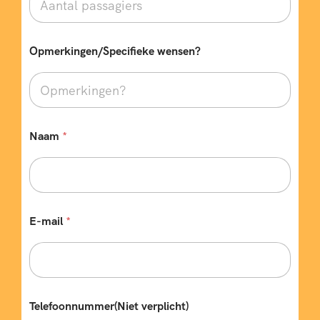
Opmerkingen/Specifieke wensen?
Naam
*
E-mail
*
r
Telefoonnummer(Niet verplicht)
e