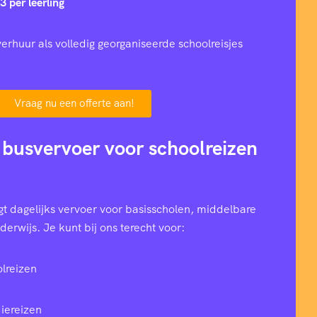
3 per leerling
erhuur als volledig georganiseerde schoolreisjes
Vraag nu een offerte aan!
 busvervoer voor schoolreizen
t dagelijks vervoer voor basisscholen, middelbare
erwijs. Je kunt bij ons terecht voor:
lreizen
iereizen