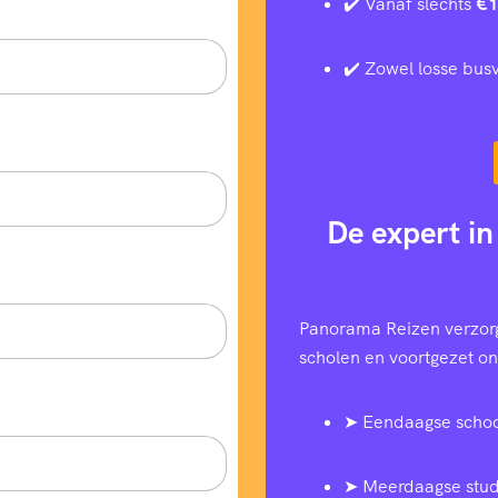
✔️ Vanaf slechts
€1
✔️ Zowel losse busv
De expert in
Panorama Reizen verzorg
scholen en voortgezet ond
➤ Eendaagse schoo
➤ Meerdaagse stud