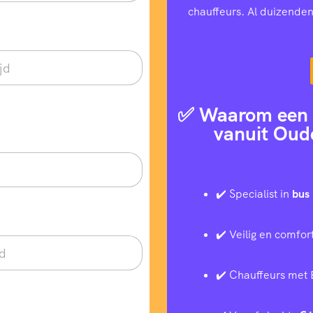
chauffeurs. Al duizenden
✅ Waarom een t
vanuit Oud
✔️ Specialist in
bus 
✔️ Veilig en comfor
✔️ Chauffeurs met