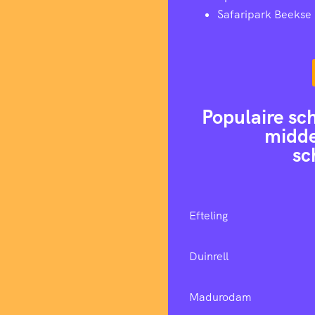
Safaripark Beekse
Populaire sc
midde
sc
Efteling
Duinrell
Madurodam