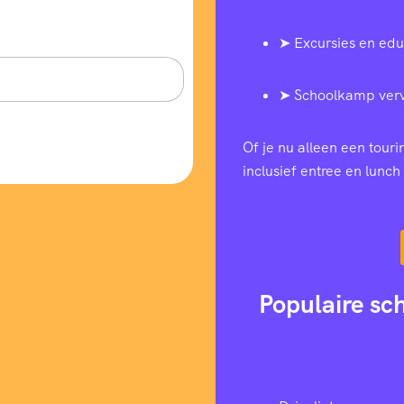
➤ Excursies en edu
➤ Schoolkamp ver
Of je nu alleen een tour
inclusief entree en lunch 
Populaire sc