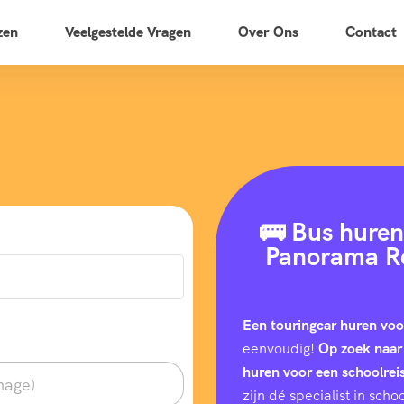
zen
Veelgestelde Vragen
Over Ons
Contact
🚌 Bus huren
Panorama Re
Een touringcar huren voo
eenvoudig!
Op zoek naar
huren voor een schoolrei
zijn dé specialist in sc