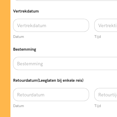
Vertrekdatum
Datum
Tijd
Bestemming
*
Retourdatum(Leeglaten bij enkele reis)
*
b
u
s
Datum
Tijd