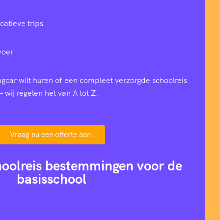
catieve trips
voer
ingcar wilt huren of een compleet verzorgde schoolreis
– wij regelen het van A tot Z.
Vraag nu een offerte aan!
hoolreis bestemmingen voor de
basisschool