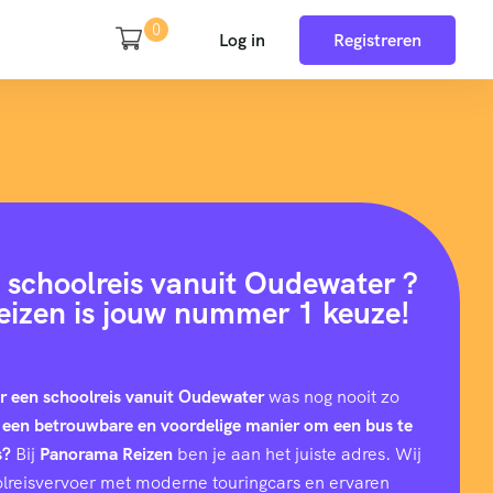
0
Log in
Registreren
 schoolreis vanuit Oudewater ?
izen is jouw nummer 1 keuze!
r een schoolreis vanuit Oudewater
was nog nooit zo
 een betrouwbare en voordelige manier om een bus te
s?
Bij
Panorama Reizen
ben je aan het juiste adres. Wij
hoolreisvervoer met moderne touringcars en ervaren