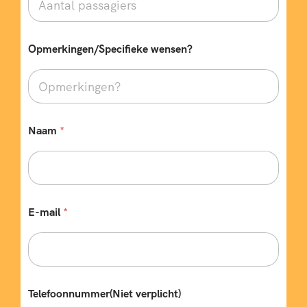
Opmerkingen/Specifieke wensen?
Naam
*
E
E-mail
*
-
m
a
i
l
*
e
Telefoonnummer(Niet verplicht)
n