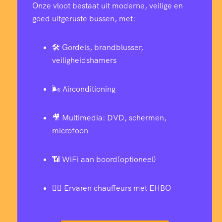
Onze vloot bestaat uit moderne, veilige en
goed uitgeruste bussen, met:
🛠️ Gordels, brandblusser,
veiligheidshamers
🌬️ Airconditioning
🎥 Multimedia: DVD, schermen,
microfoon
📶 WiFi aan boord(optioneel)
👨‍✈️ Ervaren chauffeurs met EHBO