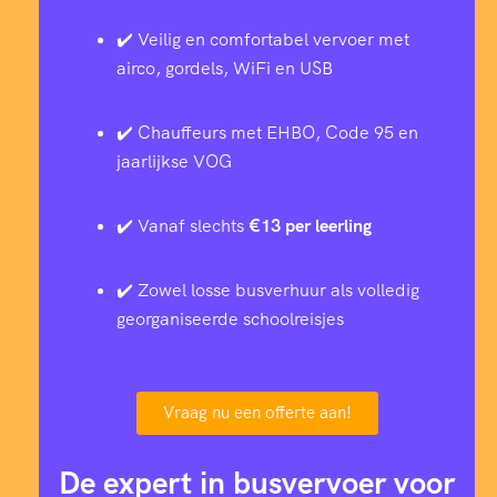
✔️ Veilig en comfortabel vervoer met
airco, gordels, WiFi en USB
✔️ Chauffeurs met EHBO, Code 95 en
jaarlijkse VOG
✔️ Vanaf slechts
€13 per leerling
✔️ Zowel losse busverhuur als volledig
georganiseerde schoolreisjes
Vraag nu een offerte aan!
De expert in busvervoer voor