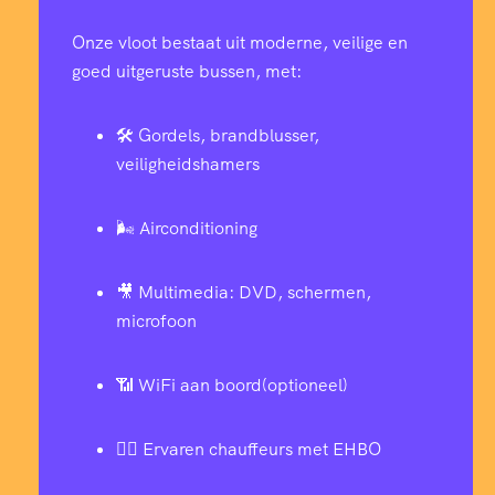
Onze vloot bestaat uit moderne, veilige en
goed uitgeruste bussen, met:
🛠️ Gordels, brandblusser,
veiligheidshamers
🌬️ Airconditioning
🎥 Multimedia: DVD, schermen,
microfoon
📶 WiFi aan boord(optioneel)
👨‍✈️ Ervaren chauffeurs met EHBO