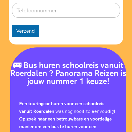
Verzend
🚌 Bus huren schoolreis vanuit
Roerdalen ? Panorama Reizen is
jouw nummer 1 keuze!
Een touringcar huren voor een schoolreis
vanuit Roerdalen
was nog nooit zo eenvoudig!
Op zoek naar een betrouwbare en voordelige
manier om een bus te huren voor een