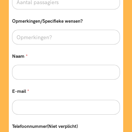
j
Opmerkingen/Specifieke wensen?
Naam
*
E-mail
*
Telefoonnummer(Niet verplicht)