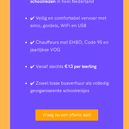
schoolreizen
in heel Nederland
✔️ Veilig en comfortabel vervoer met
airco, gordels, WiFi en USB
✔️ Chauffeurs met EHBO, Code 95 en
jaarlijkse VOG
✔️ Vanaf slechts
€13 per leerling
✔️ Zowel losse busverhuur als volledig
georganiseerde schoolreisjes
Vraag nu een offerte aan!