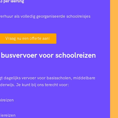
3 per leerling
erhuur als volledig georganiseerde schoolreisjes
Vraag nu een offerte aan!
 busvervoer voor schoolreizen
t dagelijks vervoer voor basisscholen, middelbare
erwijs. Je kunt bij ons terecht voor:
lreizen
iereizen