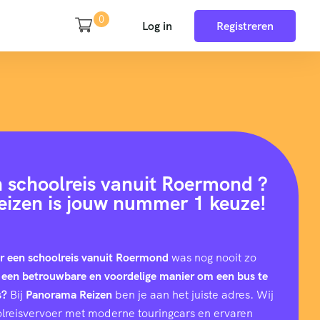
0
Log in
Registreren
 schoolreis vanuit Roermond ?
izen is jouw nummer 1 keuze!
or een schoolreis vanuit Roermond
was nog nooit zo
 een betrouwbare en voordelige manier om een bus te
s?
Bij
Panorama Reizen
ben je aan het juiste adres. Wij
hoolreisvervoer met moderne touringcars en ervaren