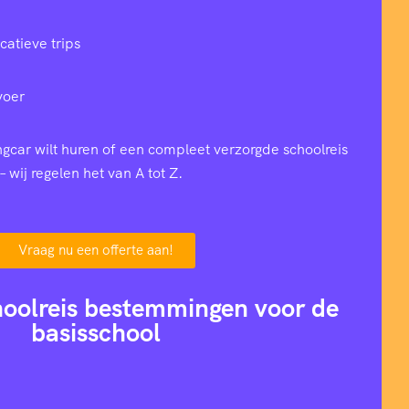
catieve trips
voer
ingcar wilt huren of een compleet verzorgde schoolreis
– wij regelen het van A tot Z.
Vraag nu een offerte aan!
hoolreis bestemmingen voor de
basisschool