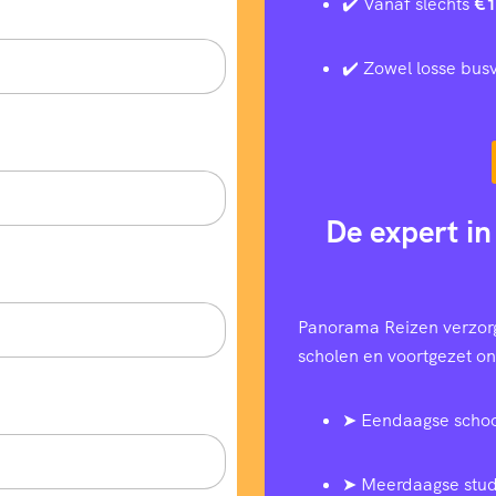
✔️ Vanaf slechts
€1
✔️ Zowel losse busv
De expert in
Panorama Reizen verzorg
scholen en voortgezet ond
➤ Eendaagse schoo
➤ Meerdaagse stud