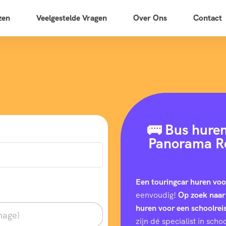
zen
Veelgestelde Vragen
Over Ons
Contact
🚌 Bus huren
Panorama Re
Een touringcar huren vo
eenvoudig!
Op zoek naar
huren voor een schoolrei
zijn dé specialist in sc