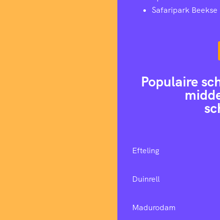
Safaripark Beekse
Populaire sc
midde
sc
Efteling
Duinrell
Madurodam