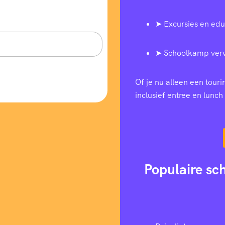
➤ Excursies en edu
➤ Schoolkamp ver
Of je nu alleen een tour
inclusief entree en lunch 
Populaire sc