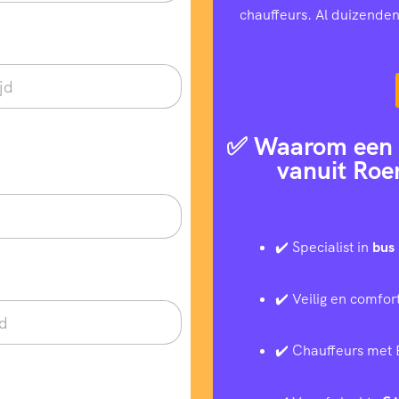
chauffeurs. Al duizenden
✅ Waarom een t
vanuit Roe
✔️ Specialist in
bus 
✔️ Veilig en comfor
✔️ Chauffeurs met