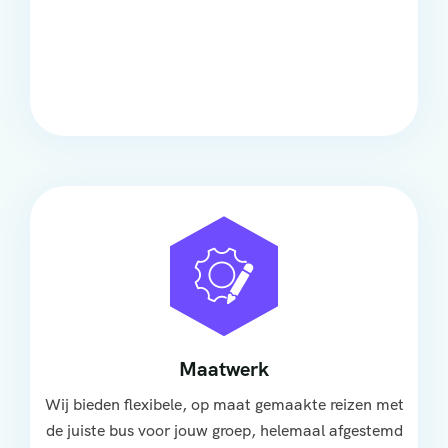
Comfort
Onze touringcars bieden comfort en stijl voor elke
groep, met ruime stoelen, airco en moderne
faciliteiten om ontspannen te reizen.
Maatwerk
Wij bieden flexibele, op maat gemaakte reizen met
de juiste bus voor jouw groep, helemaal afgestemd