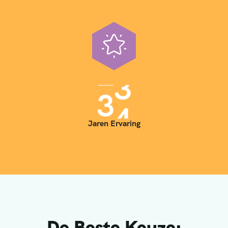
3
5
Jaren Ervaring
De Beste Keuze: