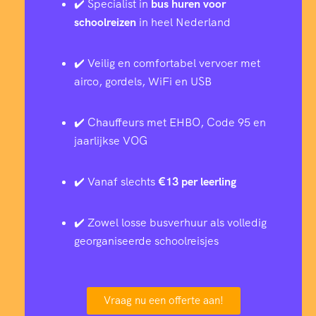
✔️ Specialist in
bus huren voor
schoolreizen
in heel Nederland
✔️ Veilig en comfortabel vervoer met
airco, gordels, WiFi en USB
✔️ Chauffeurs met EHBO, Code 95 en
jaarlijkse VOG
✔️ Vanaf slechts
€13 per leerling
✔️ Zowel losse busverhuur als volledig
georganiseerde schoolreisjes
Vraag nu een offerte aan!