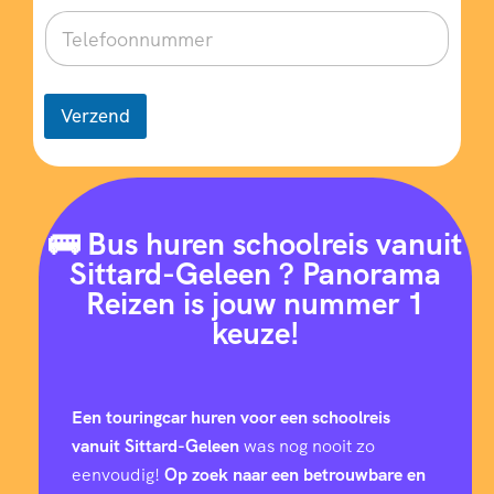
Verzend
🚌 Bus huren schoolreis vanuit
Sittard-Geleen ? Panorama
Reizen is jouw nummer 1
keuze!
Een touringcar huren voor een schoolreis
vanuit Sittard-Geleen
was nog nooit zo
eenvoudig!
Op zoek naar een betrouwbare en