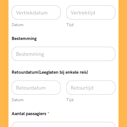
e
n
s
e
n
Datum
Tijd
?
Bestemming
Retourdatum(Leeglaten bij enkele reis)
Datum
Tijd
Aantal passagiers
*