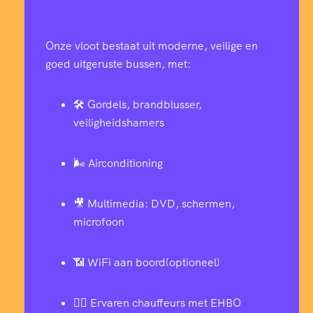
Onze vloot bestaat uit moderne, veilige en
goed uitgeruste bussen, met:
🛠️ Gordels, brandblusser,
veiligheidshamers
🌬️ Airconditioning
🎥 Multimedia: DVD, schermen,
microfoon
📶 WiFi aan boord(optioneel)
👨‍✈️ Ervaren chauffeurs met EHBO