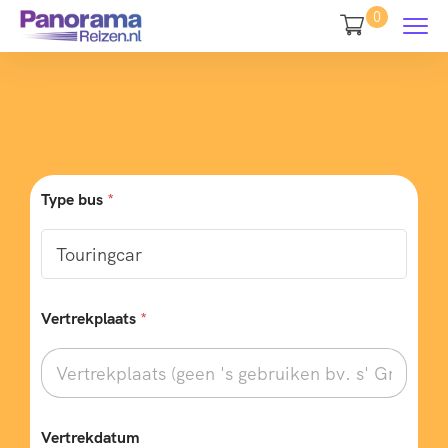
0
Type bus
*
*
Vertrekplaats
*
A
a
n
t
a
l
w
Vertrekdatum