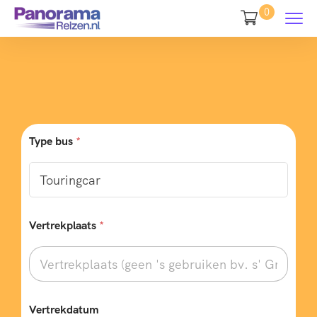
0
Type bus
*
Vertrekplaats
*
T
Vertrekdatum
e