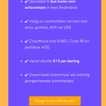
✔️ Specialist in
bus huren voor
schoolreizen
in heel Nederland
✔️ Veilig en comfortabel vervoer met
airco, gordels, WiFi en USB
✔️ Chauffeurs met EHBO, Code 95 en
jaarlijkse VOG
✔️ Vanaf slechts
€13 per leerling
✔️ Zowel losse busverhuur als volledig
georganiseerde schoolreisjes
Vraag nu een offerte aan!