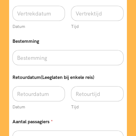
l
e
f
o
o
Datum
Tijd
n
n
Bestemming
u
m
m
e
r
(
Retourdatum(Leeglaten bij enkele reis)
N
i
e
t
V
Datum
Tijd
e
r
t
Aantal passagiers
*
r
e