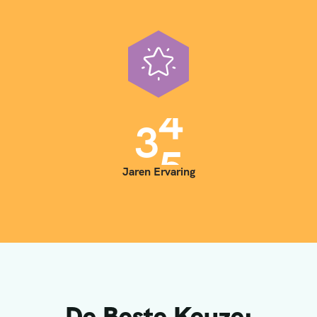
3
5
Jaren Ervaring
De Beste Keuze: