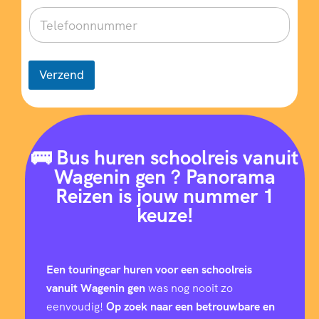
Verzend
🚌 Bus huren schoolreis vanuit
Wagenin gen ? Panorama
Reizen is jouw nummer 1
keuze!
Een touringcar huren voor een schoolreis
vanuit Wagenin gen
was nog nooit zo
eenvoudig!
Op zoek naar een betrouwbare en