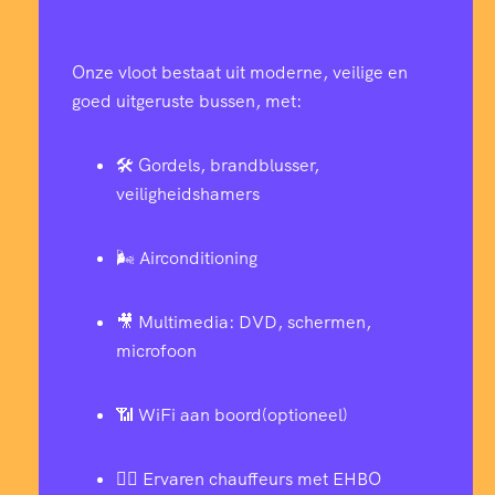
Onze vloot bestaat uit moderne, veilige en
goed uitgeruste bussen, met:
🛠️ Gordels, brandblusser,
veiligheidshamers
🌬️ Airconditioning
🎥 Multimedia: DVD, schermen,
microfoon
📶 WiFi aan boord(optioneel)
👨‍✈️ Ervaren chauffeurs met EHBO