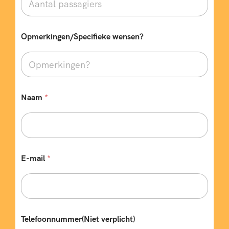
k
d
a
t
Opmerkingen/Specifieke wensen?
u
m
*
Naam
*
E-mail
*
Telefoonnummer(Niet verplicht)