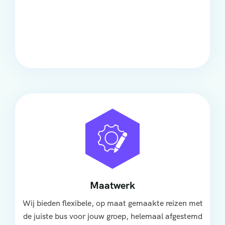
Comfort
Onze touringcars bieden comfort en stijl voor elke
groep, met ruime stoelen, airco en moderne
faciliteiten om ontspannen te reizen.
Maatwerk
Wij bieden flexibele, op maat gemaakte reizen met
de juiste bus voor jouw groep, helemaal afgestemd