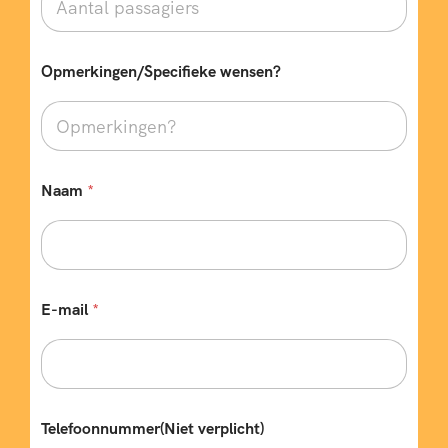
(
N
i
e
Opmerkingen/Specifieke wensen?
t
Naam
*
E-mail
*
Telefoonnummer(Niet verplicht)