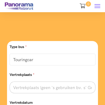
0
Type bus
*
Vertrekplaats
*
e
Vertrekdatum
n