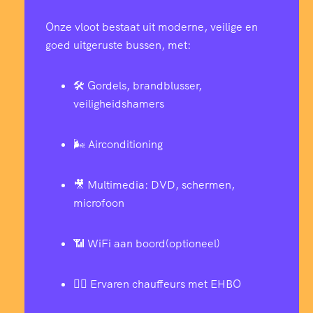
Onze vloot bestaat uit moderne, veilige en
goed uitgeruste bussen, met:
🛠️ Gordels, brandblusser,
veiligheidshamers
🌬️ Airconditioning
🎥 Multimedia: DVD, schermen,
microfoon
📶 WiFi aan boord(optioneel)
👨‍✈️ Ervaren chauffeurs met EHBO