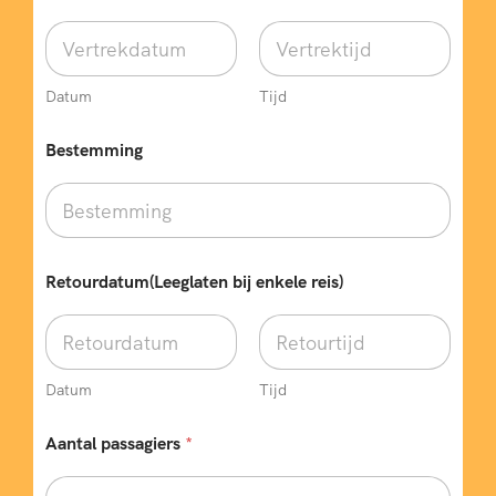
k
e
l
e
r
Datum
Tijd
e
i
Bestemming
s
)
T
e
l
e
Retourdatum(Leeglaten bij enkele reis)
f
o
o
n
n
Datum
Tijd
u
m
m
Aantal passagiers
*
e
r