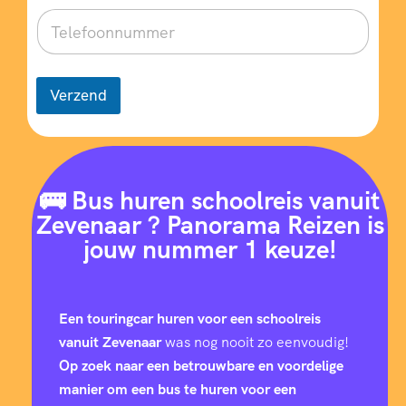
Verzend
🚌 Bus huren schoolreis vanuit
Zevenaar ? Panorama Reizen is
jouw nummer 1 keuze!
Een touringcar huren voor een schoolreis
vanuit Zevenaar
was nog nooit zo eenvoudig!
Op zoek naar een betrouwbare en voordelige
manier om een bus te huren voor een