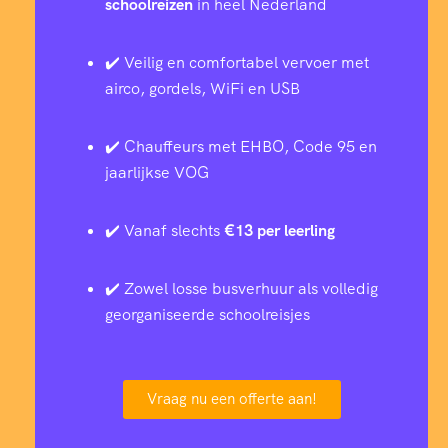
schoolreizen
in heel Nederland
✔️ Veilig en comfortabel vervoer met
airco, gordels, WiFi en USB
✔️ Chauffeurs met EHBO, Code 95 en
jaarlijkse VOG
✔️ Vanaf slechts
€13 per leerling
✔️ Zowel losse busverhuur als volledig
georganiseerde schoolreisjes
Vraag nu een offerte aan!