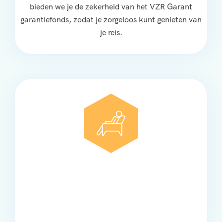
bieden we je de zekerheid van het VZR Garant
garantiefonds, zodat je zorgeloos kunt genieten van
je reis.
Comfort
Onze touringcars bieden comfort en stijl voor elke
groep, met ruime stoelen, airco en moderne
faciliteiten om ontspannen te reizen.