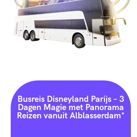
Busreis Disneyland Parijs – 3
Dagen Magie met Panorama
Reizen vanuit Alblasserdam*