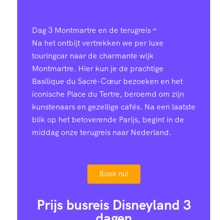
3
7
7
2
1
1
4
9
6
Dag 3
Montmartre en de terugreis
2
Na het ontbijt vertrekken we per luxe
touringcar naar de charmante wijk
8
2
2
0
Montmartre. Hier kun je de prachtige
3
Basilique du Sacré-Cœur bezoeken en het
5
0
5
3
iconische Place du Tertre, beroemd om zijn
3
kunstenaars en gezellige cafés. Na een laatste
2
8
8
7
blik op het betoverende Parijs, begint in de
4
middag onze terugreis naar Nederland.
0
6
0
0
5
Boek nu!
7
4
3
4
6
Prijs busreis Disneyland 3
dagen