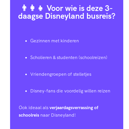
3
2
6
8
7
👨‍👩‍👧 Voor wie is deze 3-
8
2
daagse Disneyland busreis?
2
9
3
1
1
4
2
1
7
1
3
4
Gezinnen met kinderen
0
3
0
4
9
6
8
Scholieren & studenten (schoolreizen)
7
4
9
1
7
9
2
Vriendengroepen of stelletjes
3
4
8
8
5
2
5
Disney-fans die voordelig willen reizen
9
5
7
6
3
4
9
Ook ideaal als
verjaardagsverrassing of
5
6
schoolreis
naar Disneyland!