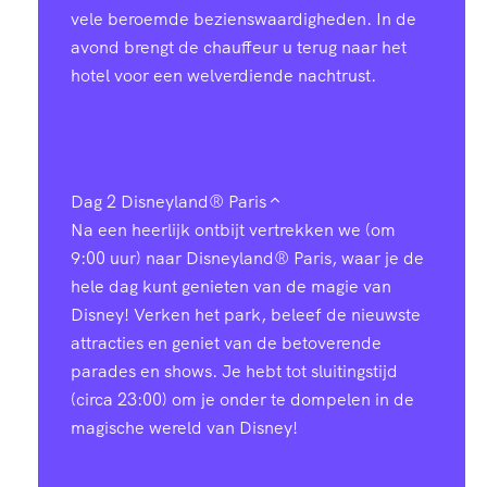
vele beroemde bezienswaardigheden. In de
1
7
7
avond brengt de chauffeur u terug naar het
hotel voor een welverdiende nachtrust.
0
9
0
0
7
7
3
4
Dag 2
Disneyland® Paris
4
5
6
8
Na een heerlijk ontbijt vertrekken we (om
9:00 uur) naar Disneyland® Paris, waar je de
hele dag kunt genieten van de magie van
2
3
8
1
Disney! Verken het park, beleef de nieuwste
attracties en geniet van de betoverende
9
1
1
5
parades en shows. Je hebt tot sluitingstijd
0
(circa 23:00) om je onder te dompelen in de
6
9
4
9
magische wereld van Disney!
1