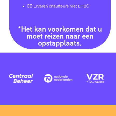
9
0
1
0
9
7
4
2
7
7
👨‍✈️ Ervaren chauffeurs met EHBO
0
9
9
8
1
1
7
8
8
8
2
8
6
6
4
4
*Het kan voorkomen dat u
9
4
8
moet reizen naar een
0
opstapplaats.
3
7
3
4
7
8
1
1
9
1
4
6
0
2
0
2
4
7
0
2
6
5
8
0
2
5
6
3
0
3
7
4
5
8
5
9
9
9
1
4
8
3
2
6
8
3