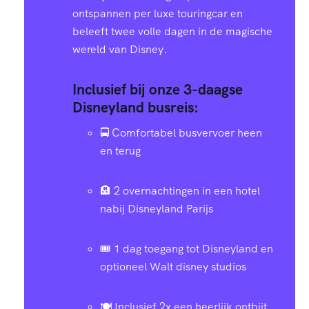
ontspannen per luxe touringcar en
6
2
beleeft twee volle dagen in de magische
wereld van Disney.
0
9
6
Inclusief bij onze 3-daagse
8
1
9
Disneyland busreis:
🚍 Comfortabel busvervoer heen
6
4
3
en terug
4
7
7
🏨 2 overnachtingen in een hotel
nabij Disneyland Parijs
2
0
0
🎟️ 1 dag toegang tot Disneyland en
0
2
4
optioneel Walt disney studios
🍽️ Inclusief 2x een heerlijk ontbijt