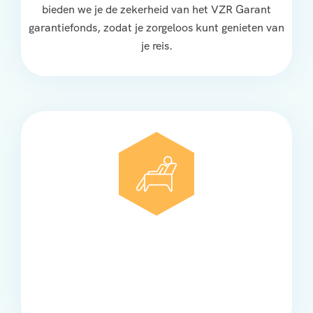
bieden we je de zekerheid van het VZR Garant
garantiefonds, zodat je zorgeloos kunt genieten van
je reis.
Comfort
Onze touringcars bieden comfort en stijl voor elke
groep, met ruime stoelen, airco en moderne
faciliteiten om ontspannen te reizen.