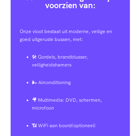
9
7
1
4
9
2
voorzien van:
7
0
2
1
6
8
2
2
5
0
6
3
Onze vloot bestaat uit moderne, veilige en
0
2
5
5
0
5
9
goed uitgeruste bussen, met:
2
2
3
1
🛠️ Gordels, brandblusser,
3
4
2
8
8
3
4
8
4
veiligheidshamers
2
5
3
0
6
0
6
7
4
5
🌬️ Airconditioning
4
6
2
7
4
3
0
9
0
6
🎥 Multimedia: DVD, schermen,
5
microfoon
7
1
4
2
6
3
2
6
6
6
📶 WiFi aan boord(optioneel)