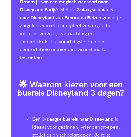
4
3
Droom jij van een magisch weekend naar
Disneyland Parijs?
Met de
3-daagse busreis
7
7
naar Disneyland van Panorama Reizen
geniet je
zorgeloos van een compleet verzorgde trip,
inclusief vervoer, overnachting en
9
0
entreetickets. Dé voordeligste en meest
comfortabele manier om Disneyland te
2
4
bezoeken!
5
7
🌟 Waarom kiezen voor een
8
1
busreis Disneyland 3 dagen?
0
5
Een
3-daagse busreis naar Disneyland
is
3
8
ideaal voor gezinnen, vriendengroepen,
stelletjes en schoolgroepen. Je reist