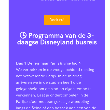
8
5
8
6
8
1
Boek nu!
3
1
5
🕒 Programma van de 3-
daagse Disneyland busreis
1
3
9
9
6
2
Dag 1
De reis naar Parijs & vrije tijd
We vertrekken in de vroege ochtend richting
7
9
6
het betoverende Parijs. In de middag
arriveren we in de stad en heeft u de
5
2
9
gelegenheid om de stad op eigen tempo te
verkennen. Laat je onderdompelen in de
Parijse sfeer met een gezellige wandeling
3
4
3
langs de Seine of een bezoek aan een van de