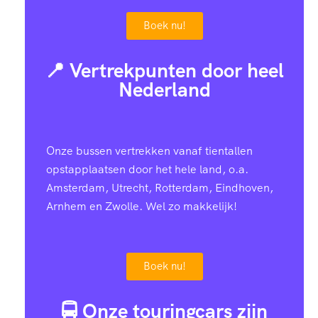
6
3
1
7
2
1
7
Boek nu!
0
4
0
9
0
6
7
7
📍 Vertrekpunten door heel
1
3
7
7
3
0
3
8
Nederland
3
2
4
5
6
3
9
9
Onze bussen vertrekken vanaf tientallen
4
1
2
3
8
7
5
9
opstapplaatsen door het hele land, o.a.
Amsterdam, Utrecht, Rotterdam, Eindhoven,
5
0
9
1
1
1
Arnhem en Zwolle. Wel zo makkelijk!
0
1
0
7
9
6
9
4
4
2
7
1
Boek nu!
8
8
3
7
7
8
5
4
1
🚍 Onze touringcars zijn