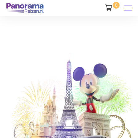
8
0
2
6
9
3
6
0
4