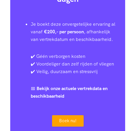
4
2
6
8
6
0
1
0
9
1
7
Je boekt deze onvergetelijke ervaring al
9
9
8
1
5
vanaf
€200,- per persoon
, afhankelijk
8
van vertrekdatum en beschikbaarheid.
8
6
6
4
9
8
✔️ Géén verborgen kosten
7
3
4
7
2
✔️ Voordeliger dan zelf rijden of vliegen
9
✔️ Veilig, duurzaam en stressvrij
6
0
2
0
6
0
0
📅
Bekijk onze actuele vertrekdata en
beschikbaarheid
5
8
0
2
0
6
0
4
5
8
5
3
2
1
Boek nu!