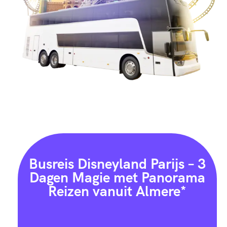
7
1
0
5
3
8
6
2
Busreis Disneyland Parijs – 3
8
6
Dagen Magie met Panorama
Reizen vanuit Almere*
1
9