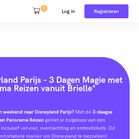
0
Log in
Registreren
yland Parijs – 3 Dagen Magie met
ma Reizen vanuit Brielle*
h weekend naar Disneyland Parijs?
Met de
3-daagse
van Panorama Reizen
geniet je zorgeloos van een
inclusief vervoer, overnachting en entreetickets. Dé
omfortabele manier om Disneyland te bezoeken!