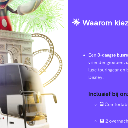
🌟 Waarom kiez
Een
3-daagse busre
vriendengroepen, s
luxe touringcar en
Disney.
Inclusief bij o
🚍 Comfortab
🏨 2 overnach