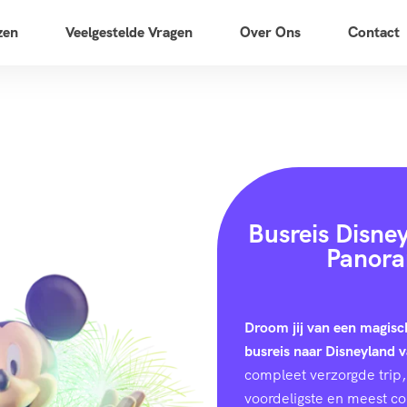
zen
Veelgestelde Vragen
Over Ons
Contact
Busreis Disne
Panora
Droom jij van een magisc
busreis naar Disneyland 
compleet verzorgde trip, 
voordeligste en meest c