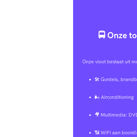
🚍 Onze to
Onze vloot bestaat uit m
🛠️ Gordels, brandb
🌬️ Airconditioning
🎥 Multimedia: DV
📶 WiFi aan boord(