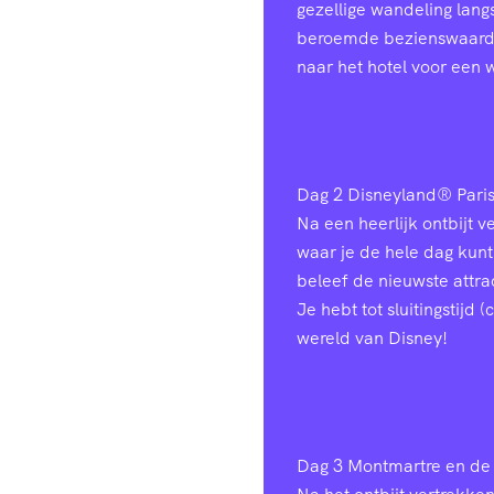
gezellige wandeling lang
beroemde bezienswaardig
naar het hotel voor een 
Dag 2
Disneyland® Pari
Na een heerlijk ontbijt 
waar je de hele dag kunt
beleef de nieuwste attr
Je hebt tot sluitingstijd
wereld van Disney!
Dag 3
Montmartre en de 