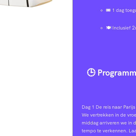
🎟️ 1 dag toe
🍽️ Inclusief 2
🕒 Programm
Dag 1
De reis naar Parijs 
We vertrekken in de vroe
middag arriveren we in 
tempo te verkennen. Laa