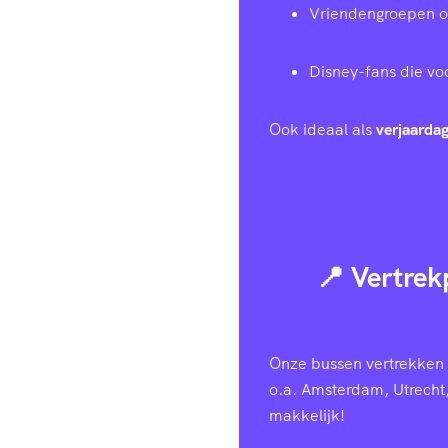
Vriendengroepen of 
Disney-fans die voo
Ook ideaal als
verjaardag
📍 Vertrek
Onze bussen vertrekken v
o.a. Amsterdam, Utrecht
makkelijk!