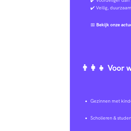
✔️ Voordeliger dan 
✔️ Veilig, duurzaam 
📅
Bekijk onze actu
👨‍👩‍👧 Voor
Gezinnen met kind
Scholieren & studen