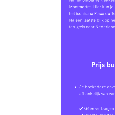
Na het ontbijt vertrekke
Montmartre. Hier kun je
het iconische Place du T
Na een laatste blik op h
terugreis naar Nederland
Prijs b
Je boekt deze onve
afhankelijk van ve
✔️ Géén verborgen