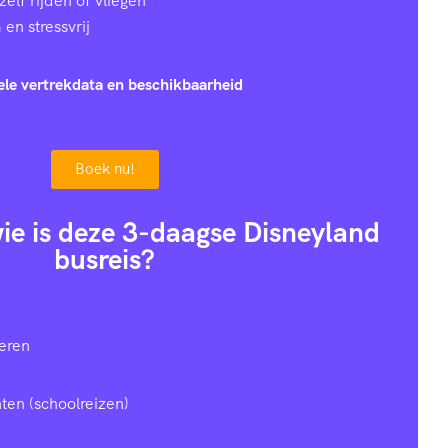
zelf rijden of vliegen
en stressvrij
ele vertrekdata en beschikbaarheid
Boek nu!
 wie is deze 3-daagse Disneyland
busreis?
eren
ten (schoolreizen)