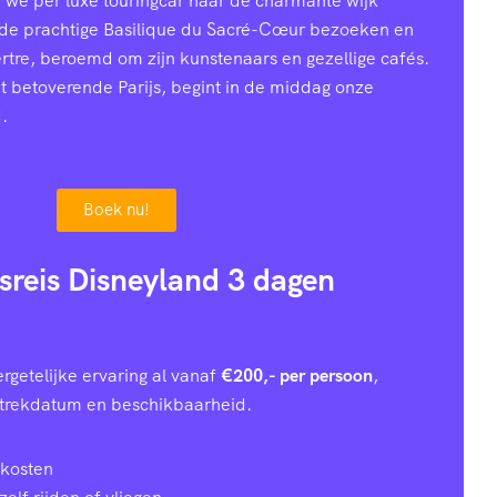
n we per luxe touringcar naar de charmante wijk
 de prachtige Basilique du Sacré-Cœur bezoeken en
ertre, beroemd om zijn kunstenaars en gezellige cafés.
et betoverende Parijs, begint in de middag onze
.
Boek nu!
usreis Disneyland 3 dagen
rgetelijke ervaring al vanaf
€200,- per persoon
,
rtrekdatum en beschikbaarheid.
 kosten