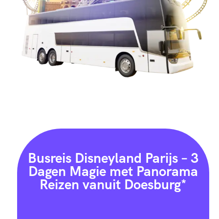
Busreis Disneyland Parijs – 3
Dagen Magie met Panorama
Reizen vanuit Doesburg*