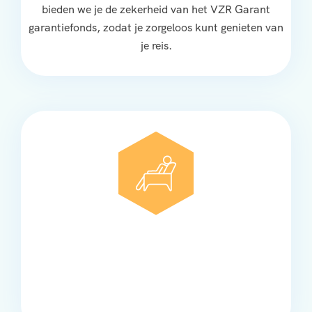
bieden we je de zekerheid van het VZR Garant
garantiefonds, zodat je zorgeloos kunt genieten van
je reis.
Comfort
Onze touringcars bieden comfort en stijl voor elke
groep, met ruime stoelen, airco en moderne
faciliteiten om ontspannen te reizen.