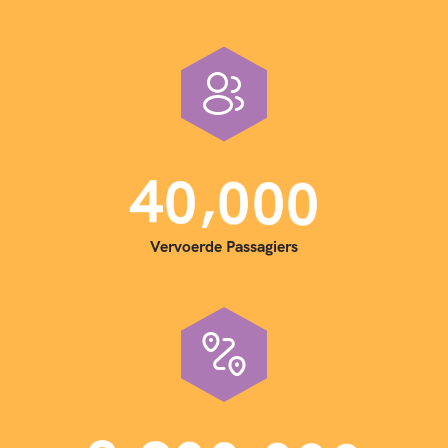
,
4
0
0
0
0
Vervoerde Passagiers