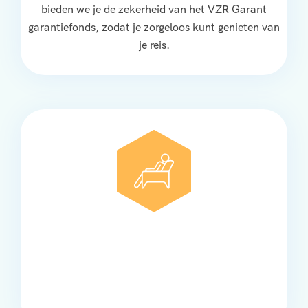
bieden we je de zekerheid van het VZR Garant
garantiefonds, zodat je zorgeloos kunt genieten van
je reis.
Comfort
Onze touringcars bieden comfort en stijl voor elke
groep, met ruime stoelen, airco en moderne
faciliteiten om ontspannen te reizen.