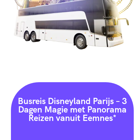
Busreis Disneyland Parijs – 3
Dagen Magie met Panorama
Reizen vanuit Eemnes*