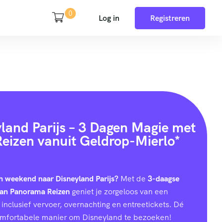
0
Log in
Registreren
yland Parijs – 3 Dagen Magie met
eizen vanuit Geldrop-Mierlo*
h weekend naar Disneyland Parijs?
Met de
3-daagse
van Panorama Reizen
geniet je zorgeloos van een
inclusief vervoer, overnachting en entreetickets. Dé
omfortabele manier om Disneyland te bezoeken!