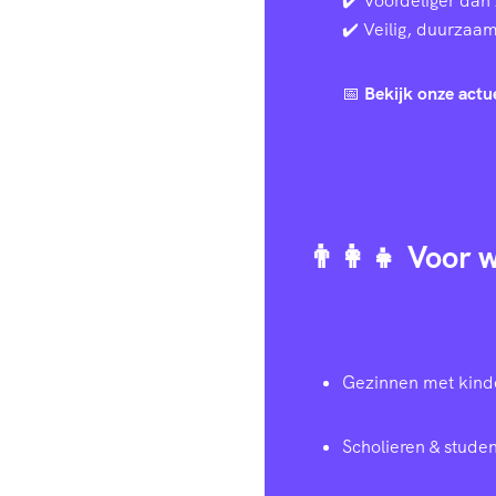
✔️ Voordeliger dan 
✔️ Veilig, duurzaam 
📅
Bekijk onze actu
👨‍👩‍👧 Voor
Gezinnen met kind
Scholieren & studen