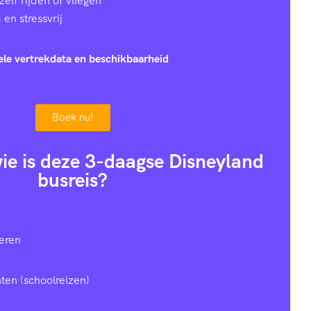
zelf rijden of vliegen
en stressvrij
ele vertrekdata en beschikbaarheid
Boek nu!
 wie is deze 3-daagse Disneyland
busreis?
eren
ten (schoolreizen)