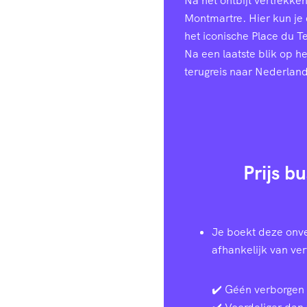
Na het ontbijt vertrekke
Montmartre. Hier kun je
het iconische Place du T
Na een laatste blik op h
terugreis naar Nederland
Prijs b
Je boekt deze onve
afhankelijk van ve
✔️ Géén verborgen