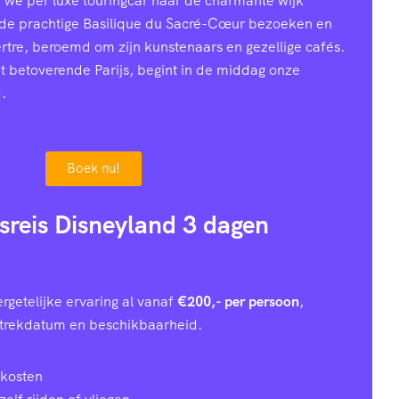
n we per luxe touringcar naar de charmante wijk
 de prachtige Basilique du Sacré-Cœur bezoeken en
ertre, beroemd om zijn kunstenaars en gezellige cafés.
et betoverende Parijs, begint in de middag onze
.
Boek nu!
usreis Disneyland 3 dagen
rgetelijke ervaring al vanaf
€200,- per persoon
,
rtrekdatum en beschikbaarheid.
 kosten