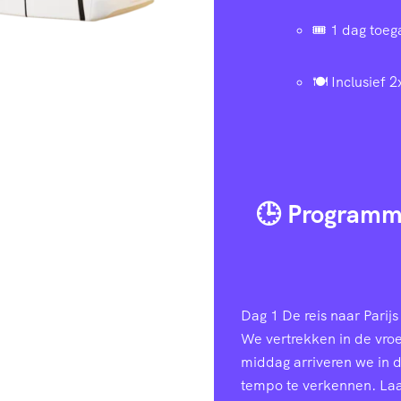
🎟️ 1 dag toe
🍽️ Inclusief 2
🕒 Programm
Dag 1
De reis naar Parijs 
We vertrekken in de vroe
middag arriveren we in 
tempo te verkennen. Laa