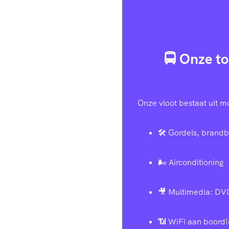
🚍 Onze to
Onze vloot bestaat uit m
🛠️ Gordels, brandb
🌬️ Airconditioning
🎥 Multimedia: DV
📶 WiFi aan boord(