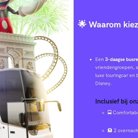
🌟 Waarom kiez
Een
3-daagse busre
vriendengroepen, s
luxe touringcar en
Disney.
Inclusief bij o
🚍 Comfortab
🏨 2 overnach