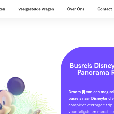
zen
Veelgestelde Vragen
Over Ons
Contact
Busreis Disne
Panorama R
Droom jij van een magisc
busreis naar Disneyland 
compleet verzorgde trip, 
voordeligste en meest c