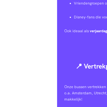
Vriendengroepen of 
Disney-fans die voo
Ook ideaal als
verjaardag
📍 Vertrek
Onze bussen vertrekken v
o.a. Amsterdam, Utrecht
makkelijk!