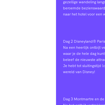
gezellige wandeling lang
beroemde bezienswaardig
naar het hotel voor een 
Dag 2
Disneyland® Pari
Na een heerlijk ontbijt 
waar je de hele dag kunt
beleef de nieuwste attr
Je hebt tot sluitingstijd
wereld van Disney!
Dag 3
Montmartre en de 